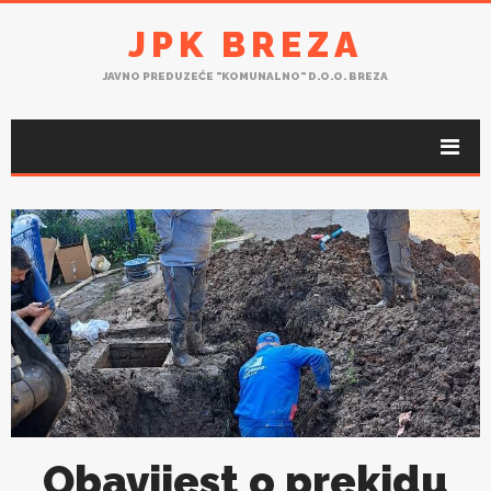
JPK BREZA
JAVNO PREDUZEĆE "KOMUNALNO" D.O.O. BREZA
Obavijest o prekidu