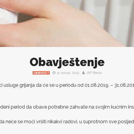
Obavještenje
31 srpnja, 2019
JKP Breza
OBAVIJEST
i usluge grijanja da će se u periodu od 01.08.2019. – 31.08.201
edeni period da obave potrebne zahvate na svojim kućnim ins
neće se moći vršiti nikakvi radovi, u suprotnom sve posljed