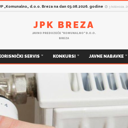
 JP „Komunalno„ d.o.o. Breza na dan 03.08.2026. godine
3 kolovoza, 
JPK BREZA
JAVNO PREDUZEĆE "KOMUNALNO" D.O.O.
BREZA
KORISNIČKI SERVIS
KONKURSI
JAVNE NABAVKE