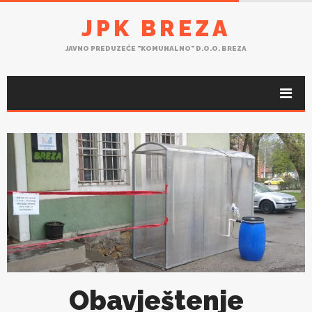
JPK BREZA
JAVNO PREDUZEĆE "KOMUNALNO" D.O.O. BREZA
Obavještenje