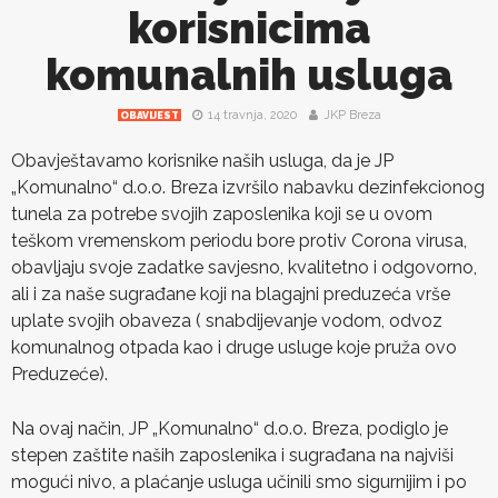
korisnicima
komunalnih usluga
14 travnja, 2020
JKP Breza
OBAVIJEST
Obavještavamo korisnike naših usluga, da je JP
„Komunalno“ d.o.o. Breza izvršilo nabavku dezinfekcionog
tunela za potrebe svojih zaposlenika koji se u ovom
teškom vremenskom periodu bore protiv Corona virusa,
obavljaju svoje zadatke savjesno, kvalitetno i odgovorno,
ali i za naše sugrađane koji na blagajni preduzeća vrše
uplate svojih obaveza ( snabdijevanje vodom, odvoz
komunalnog otpada kao i druge usluge koje pruža ovo
Preduzeće).
Na ovaj način, JP „Komunalno“ d.o.o. Breza, podiglo je
stepen zaštite naših zaposlenika i sugrađana na najviši
mogući nivo, a plaćanje usluga učinili smo sigurnijim i po