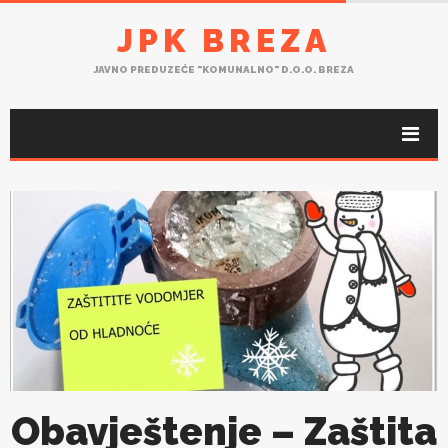
JPK BREZA
JAVNO PREDUZEĆE "KOMUNALNO" D.O.O. BREZA
Obavještenje – Zaštita