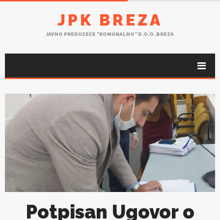
JPK BREZA
JAVNO PREDUZEĆE "KOMUNALNO" D.O.O. BREZA
Potpisan Ugovor o