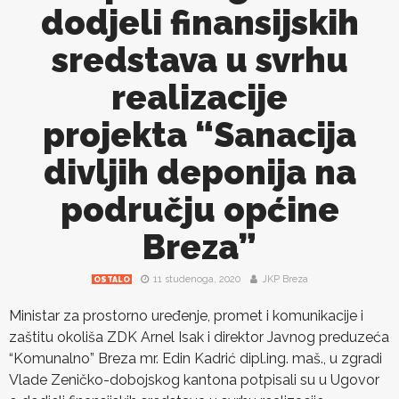
dodjeli finansijskih
sredstava u svrhu
realizacije
projekta “Sanacija
divljih deponija na
području općine
Breza”
11 studenoga, 2020
JKP Breza
OSTALO
Ministar za prostorno uređenje, promet i komunikacije i
zaštitu okoliša ZDK Arnel Isak i direktor Javnog preduzeća
“Komunalno” Breza mr. Edin Kadrić dipl.ing. maš., u zgradi
Vlade Zeničko-dobojskog kantona potpisali su u Ugovor