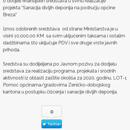
o dodjeli finansijskih sredstava u svrhu realizacije
projekta “Sanacija divljih deponija na području općine
Breza”
Iznos odobrenih sredstava od strane Ministarstva je u
visini 10.000,00 KM sa svim uključenim taksama i ostalim
dadžbinama što uključuje PDV i sve druge vrste javnih
prihoda.
Sredstva su dodijeljena po Javnom pozivu za dodjelu
sredstava za realizaciju programa, projekata i srodnih
aktivnosti iz oblasti zaštite okoliša za 2020. godinu, LOT-1
Pomoć općinama/gradovima Zeničko-dobojskog
kantona u postupku čišćenja i sanacije divljih deponija.
0
Twitter