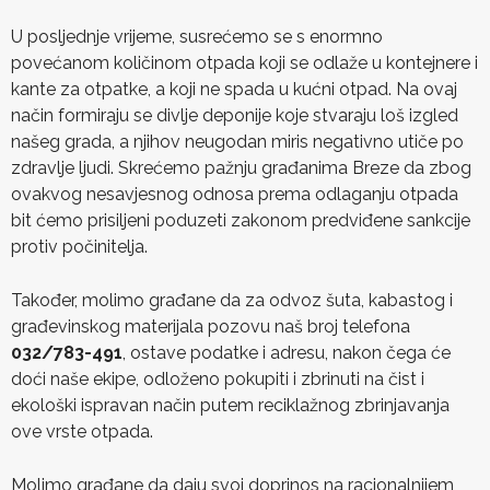
U posljednje vrijeme, susrećemo se s enormno
povećanom količinom otpada koji se odlaže u kontejnere i
kante za otpatke, a koji ne spada u kućni otpad. Na ovaj
način formiraju se divlje deponije koje stvaraju loš izgled
našeg grada, a njihov neugodan miris negativno utiče po
zdravlje ljudi. Skrećemo pažnju građanima Breze da zbog
ovakvog nesavjesnog odnosa prema odlaganju otpada
bit ćemo prisiljeni poduzeti zakonom predviđene sankcije
protiv počinitelja.
Također, molimo građane da za odvoz šuta, kabastog i
građevinskog materijala pozovu naš broj telefona
032/783-491
, ostave podatke i adresu, nakon čega će
doći naše ekipe, odloženo pokupiti i zbrinuti na čist i
ekološki ispravan način putem reciklažnog zbrinjavanja
ove vrste otpada.
Molimo građane da daju svoj doprinos na racionalnijem