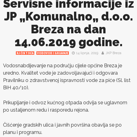
Servisne informacije iz
JP „Komunalno„ d.o.o.
Breza na dan
14.06.2019 godine.
14 lipnja, 2019
JKP Breza
RJ ČISTOĆA
VODOVOD I GRIJANJE
Vodosnabdijevanje na području cijele općine Breza je
uredno. Kvalitet vode je zadovoljavajući i odgovara
Pravilniku o zdravstvenoj ispravnosti vode za piće (Sl. list
BiH 40/10).
Prikupljanje i odvoz kućnog otpada odvija se uglavnom
po ustaljenom redu i rasporedu rejona.
Čišćenje gradskih ulica i javnih površina obavlja se po
planu i programu.