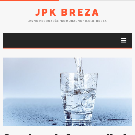
JPK BREZA
JAVNO PREDUZEĆE "KOMUNALNO" D.O.O. BREZA