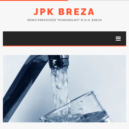
JPK BREZA
JAVNO PREDUZEĆE "KOMUNALNO" D.O.O. BREZA