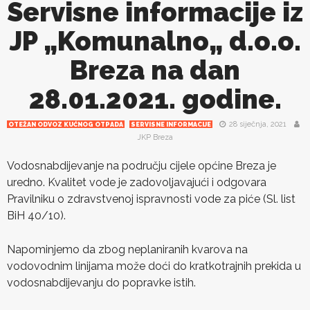
Servisne informacije iz
JP „Komunalno„ d.o.o.
Breza na dan
28.01.2021. godine.
28 siječnja, 2021
OTEŽAN ODVOZ KUĆNOG OTPADA
SERVISNE INFORMACIJE
JKP Breza
Vodosnabdijevanje na području cijele općine Breza je
uredno. Kvalitet vode je zadovoljavajući i odgovara
Pravilniku o zdravstvenoj ispravnosti vode za piće (Sl. list
BiH 40/10).
Napominjemo da zbog neplaniranih kvarova na
vodovodnim linijama može doći do kratkotrajnih prekida u
vodosnabdijevanju do popravke istih.