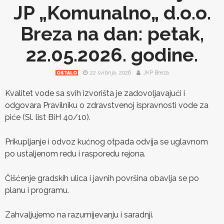
JP „Komunalno„ d.o.o.
Breza na dan: petak,
22.05.2026. godine.
22 svibnja, 2026
JKP Breza
OSTALO
Kvalitet vode sa svih izvorišta je zadovoljavajući i
odgovara Pravilniku o zdravstvenoj ispravnosti vode za
piće (Sl. list BiH 40/10).
Prikupljanje i odvoz kućnog otpada odvija se uglavnom
po ustaljenom redu i rasporedu rejona.
Čišćenje gradskih ulica i javnih površina obavlja se po
planu i programu.
Zahvaljujemo na razumijevanju i saradnji.