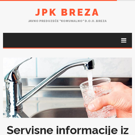
JPK BREZA
JAVNO PREDUZEĆE "KOMUNALNO" D.O.O. BREZA
Servisne informacije iz