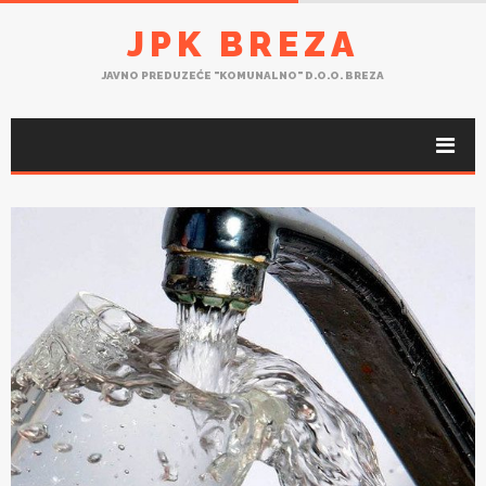
JPK BREZA
JAVNO PREDUZEĆE "KOMUNALNO" D.O.O. BREZA