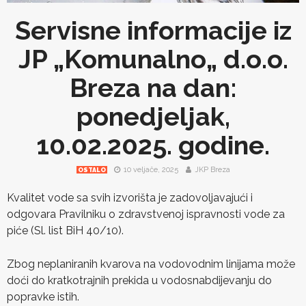
Servisne informacije iz
JP „Komunalno„ d.o.o.
Breza na dan:
ponedjeljak,
10.02.2025. godine.
10 veljače, 2025
JKP Breza
OSTALO
Kvalitet vode sa svih izvorišta je zadovoljavajući i
odgovara Pravilniku o zdravstvenoj ispravnosti vode za
piće (Sl. list BiH 40/10).
Zbog neplaniranih kvarova na vodovodnim linijama može
doći do kratkotrajnih prekida u vodosnabdijevanju do
popravke istih.