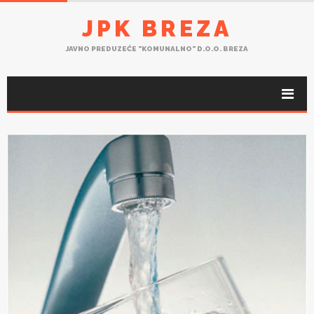
JPK BREZA
JAVNO PREDUZEĆE "KOMUNALNO" D.O.O. BREZA