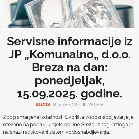
Servisne informacije iz
JP „Komunalno„ d.o.o.
Breza na dan:
ponedjeljak,
15.09.2025. godine.
15 rujna, 2025
JKP Breza
OSTALO
Zbog smanjene izdašnosti izvorišta vodosnabdijevanje je
otežano na području cijele općine Breza, iz tog razloga je
na snazi redukovani sistem vodosnabdijevanja.