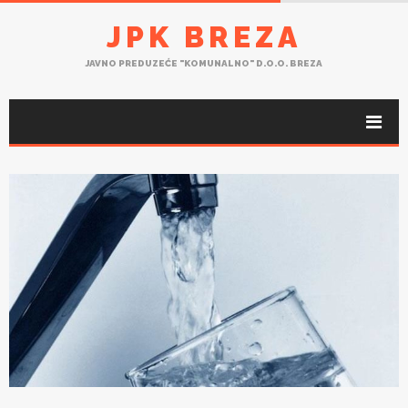
JPK BREZA
JAVNO PREDUZEĆE "KOMUNALNO" D.O.O. BREZA