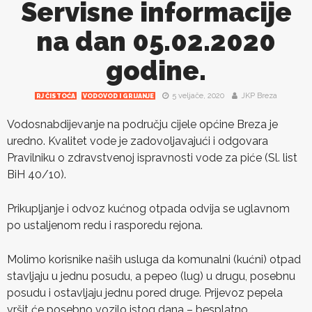
Servisne informacije
na dan 05.02.2020
godine.
5 veljače, 2020
JKP Breza
RJ ČISTOĆA
VODOVOD I GRIJANJE
Vodosnabdijevanje na području cijele općine Breza je
uredno. Kvalitet vode je zadovoljavajući i odgovara
Pravilniku o zdravstvenoj ispravnosti vode za piće (Sl. list
BiH 40/10).
Prikupljanje i odvoz kućnog otpada odvija se uglavnom
po ustaljenom redu i rasporedu rejona.
Molimo korisnike naših usluga da komunalni (kućni) otpad
stavljaju u jednu posudu, a pepeo (lug) u drugu, posebnu
posudu i ostavljaju jednu pored druge. Prijevoz pepela
vršit će posebno vozilo istog dana – besplatno.