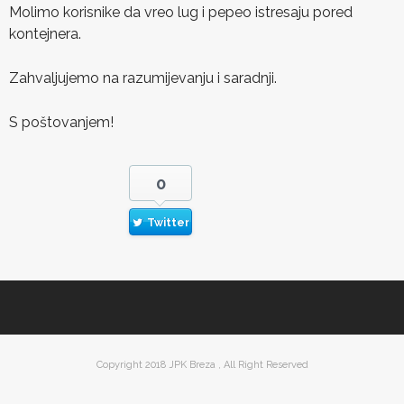
Molimo korisnike da vreo lug i pepeo istresaju pored
kontejnera.
Zahvaljujemo na razumijevanju i saradnji.
S poštovanjem!
0
Twitter
Copyright 2018 JPK Breza , All Right Reserved