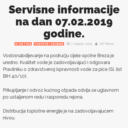
Servisne informacije
na dan 07.02.2019
godine.
7 veljače, 2019
JKP Breza
RJ ČISTOĆA
VODOVOD I GRIJANJE
Vodosnabdijevanje na području cijele općine Breza je
uredno. Kvalitet vode je zadovoljavajući i odgovara
Pravilniku o zdravstvenoj ispravnosti vode za piće (Sl. list
BiH 40/10).
Prikupljanje i odvoz kućnog otpada odvija se uglavnom
po ustaljenom redu i rasporedu rejona.
Distribucija toplotne energije je na zadovoljavajućem
nivou.