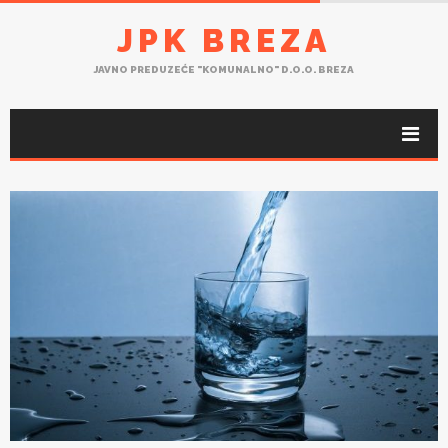
JPK BREZA
JAVNO PREDUZEĆE "KOMUNALNO" D.O.O. BREZA