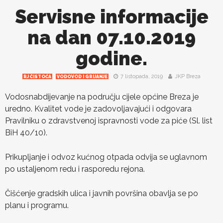
Servisne informacije
na dan 07.10.2019
godine.
7 listopada, 2019
JKP Breza
RJ ČISTOĆA
VODOVOD I GRIJANJE
Vodosnabdijevanje na području cijele općine Breza je
uredno. Kvalitet vode je zadovoljavajući i odgovara
Pravilniku o zdravstvenoj ispravnosti vode za piće (Sl. list
BiH 40/10).
Prikupljanje i odvoz kućnog otpada odvija se uglavnom
po ustaljenom redu i rasporedu rejona.
Čišćenje gradskih ulica i javnih površina obavlja se po
planu i programu.