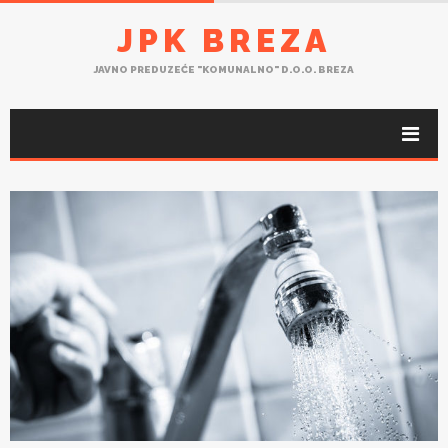
JPK BREZA
JAVNO PREDUZEĆE "KOMUNALNO" D.O.O. BREZA