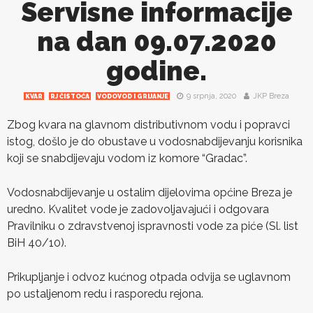
Servisne informacije
na dan 09.07.2020
godine.
9 srpnja, 2020
JKP Breza
KVAR
RJ ČISTOĆA
VODOVOD I GRIJANJE
Zbog kvara na glavnom distributivnom vodu i popravci
istog, došlo je do obustave u vodosnabdijevanju korisnika
koji se snabdijevaju vodom iz komore “Gradac”.
Vodosnabdijevanje u ostalim dijelovima općine Breza je
uredno. Kvalitet vode je zadovoljavajući i odgovara
Pravilniku o zdravstvenoj ispravnosti vode za piće (Sl. list
BiH 40/10).
Prikupljanje i odvoz kućnog otpada odvija se uglavnom
po ustaljenom redu i rasporedu rejona.