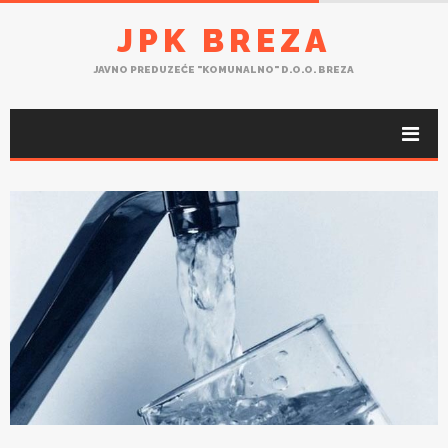
JPK BREZA
JAVNO PREDUZEĆE "KOMUNALNO" D.O.O. BREZA