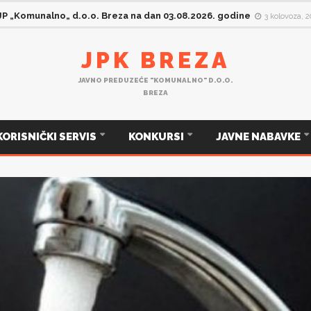
 JP „Komunalno„ d.o.o. Breza na dan 03.08.2026. godine
3 kolovoza, 
JPK BREZA
JAVNO PREDUZEĆE "KOMUNALNO" D.O.O.
BREZA
KORISNIČKI SERVIS
KONKURSI
JAVNE NABAVKE