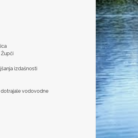
lica
u Župči
jšanja izdašnosti
e dotrajale vodovodne