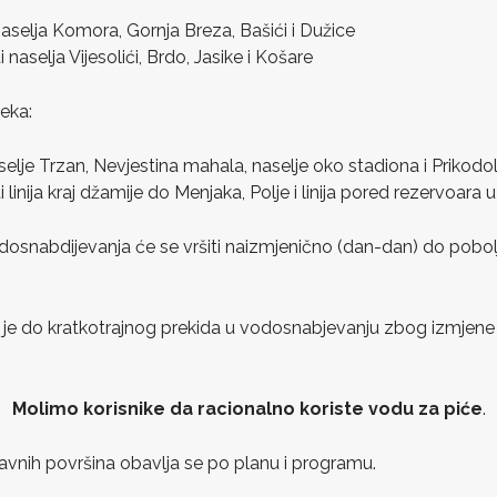
aselja Komora, Gornja Breza, Bašići i Dužice
naselja Vijesolići, Brdo, Jasike i Košare
eka:
elje Trzan, Nevjestina mahala, naselje oko stadiona i Prikodo
linija kraj džamije do Menjaka, Polje i linija pored rezervoara 
dosnabdijevanja će se vršiti naizmjenično (dan-dan) do pobol
 je do kratkotrajnog prekida u vodosnabjevanju zbog izmjen
Molimo korisnike da racionalno koriste vodu za piće
.
 javnih površina obavlja se po planu i programu.