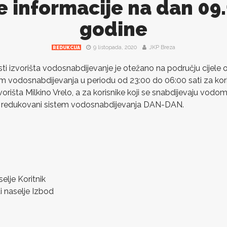
e informacije na dan 09
godine
9 listopada, 2020
JKP Breza
REDUKCIJA
 izvorišta vodosnabdijevanje je otežano na području cijele o
 vodosnabdijevanja u periodu od 23:00 do 06:00 sati za koris
rišta Milkino Vrelo, a za korisnike koji se snabdijevaju vodom
z redukovani sistem vodosnabdijevanja DAN-DAN.
elje Koritnik
i naselje Izbod