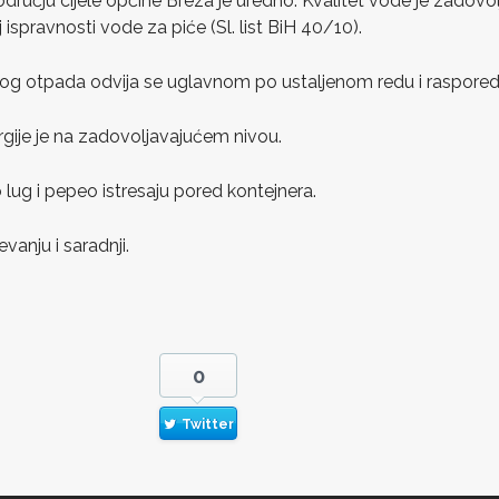
ručju cijele općine Breza je uredno. Kvalitet vode je zadovol
 ispravnosti vode za piće (Sl. list BiH 40/10).
nog otpada odvija se uglavnom po ustaljenom redu i raspored
rgije je na zadovoljavajućem nivou.
 lug i pepeo istresaju pored kontejnera.
vanju i saradnji.
0
Twitter