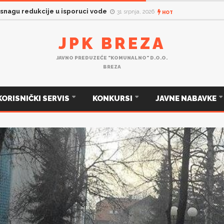
 snagu redukcije u isporuci vode
31 srpnja, 2026
HOT
JPK BREZA
JAVNO PREDUZEĆE "KOMUNALNO" D.O.O.
BREZA
KORISNIČKI SERVIS
KONKURSI
JAVNE NABAVKE