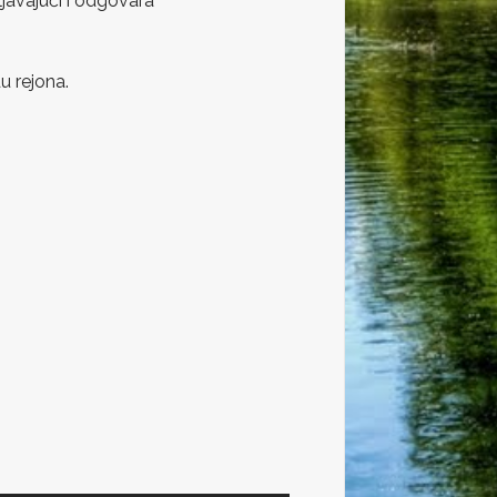
javajući i odgovara
u rejona.