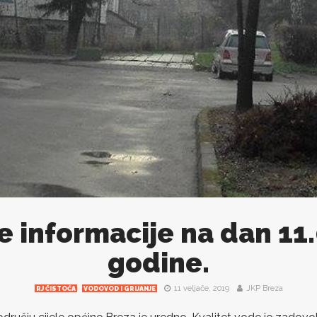
e informacije na dan 11
godine.
11 veljače, 2019
JKP Breza
RJ ČISTOĆA
VODOVOD I GRIJANJE