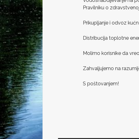
Vodosnabdijevanje na pod
Pravilniku o zdravstvenoj
Prikupljanje i odvoz kuć
Distribucija toplotne ene
Molimo korisnike da vreo
Zahvaljujemo na razumije
S poštovanjem!