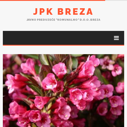
JPK BREZA
JAVNO PREDUZEĆE "KOMUNALNO" D.O.O. BREZA