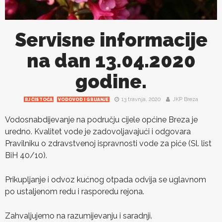
Servisne informacije
na dan 13.04.2020
godine.
13 travnja, 2020
JKP Breza
RJ ČISTOĆA
VODOVOD I GRIJANJE
Vodosnabdijevanje na području cijele općine Breza je
uredno. Kvalitet vode je zadovoljavajući i odgovara
Pravilniku o zdravstvenoj ispravnosti vode za piće (Sl. list
BiH 40/10).
Prikupljanje i odvoz kućnog otpada odvija se uglavnom
po ustaljenom redu i rasporedu rejona.
Zahvaljujemo na razumijevanju i saradnji.