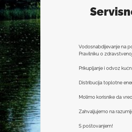
Servisn
Vodosnabdijevanje na pod
Pravilniku o zdravstvenoj
Prikupljanje i odvoz kuć
Distribucija toplotne ene
Molimo korisnike da vreo
Zahvaljujemo na razumije
S poštovanjem!