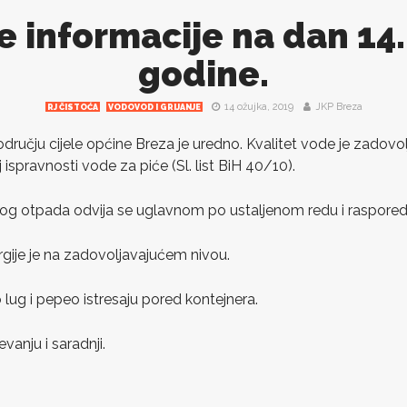
e informacije na dan 14
godine.
14 ožujka, 2019
JKP Breza
RJ ČISTOĆA
VODOVOD I GRIJANJE
ručju cijele općine Breza je uredno. Kvalitet vode je zadovol
 ispravnosti vode za piće (Sl. list BiH 40/10).
nog otpada odvija se uglavnom po ustaljenom redu i raspored
rgije je na zadovoljavajućem nivou.
 lug i pepeo istresaju pored kontejnera.
vanju i saradnji.