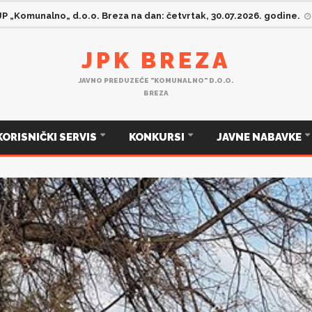
JP „Komunalno„ d.o.o. Breza na dan: četvrtak, 30.07.2026. godine.
JPK BREZA
JAVNO PREDUZEĆE "KOMUNALNO" D.O.O.
BREZA
KORISNIČKI SERVIS
KONKURSI
JAVNE NABAVKE