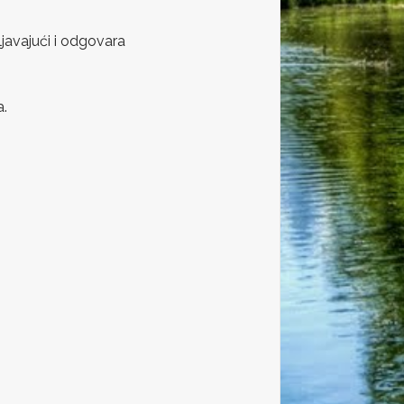
javajući i odgovara
a.