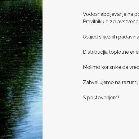
Vodosnabdijevanje na pod
Pravilniku o zdravstvenoj
Uslijed snježnih padavi
Distribucija toplotne ene
Molimo korisnike da vreo
Zahvaljujemo na razumije
S poštovanjem!