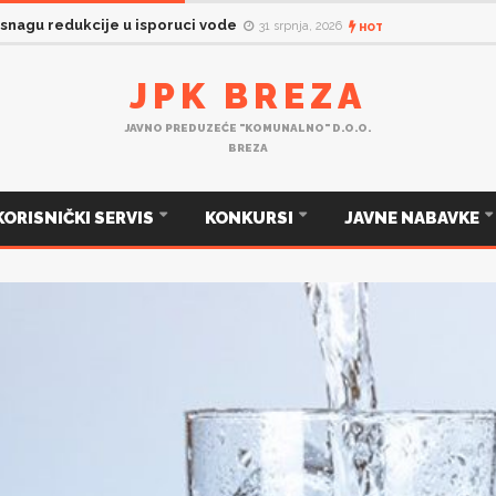
 snagu redukcije u isporuci vode
31 srpnja, 2026
HOT
JPK BREZA
JAVNO PREDUZEĆE "KOMUNALNO" D.O.O.
BREZA
KORISNIČKI SERVIS
KONKURSI
JAVNE NABAVKE