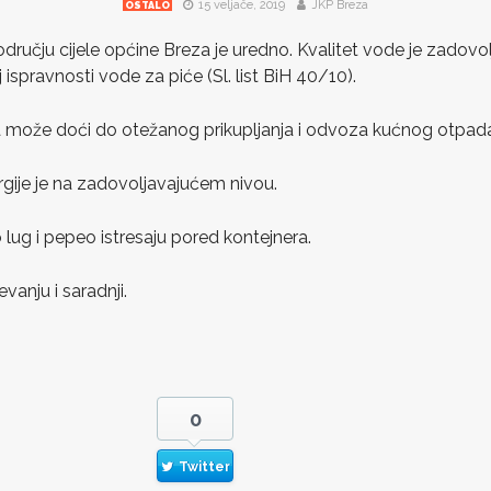
15 veljače, 2019
JKP Breza
OSTALO
ručju cijele općine Breza je uredno. Kvalitet vode je zadovol
 ispravnosti vode za piće (Sl. list BiH 40/10).
na može doći do otežanog prikupljanja i odvoza kućnog otpad
rgije je na zadovoljavajućem nivou.
 lug i pepeo istresaju pored kontejnera.
vanju i saradnji.
0
Twitter