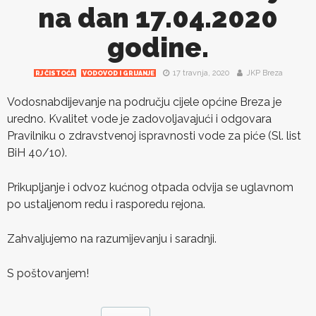
na dan 17.04.2020
godine.
17 travnja, 2020
JKP Breza
RJ ČISTOĆA
VODOVOD I GRIJANJE
Vodosnabdijevanje na području cijele općine Breza je
uredno. Kvalitet vode je zadovoljavajući i odgovara
Pravilniku o zdravstvenoj ispravnosti vode za piće (Sl. list
BiH 40/10).
Prikupljanje i odvoz kućnog otpada odvija se uglavnom
po ustaljenom redu i rasporedu rejona.
Zahvaljujemo na razumijevanju i saradnji.
S poštovanjem!