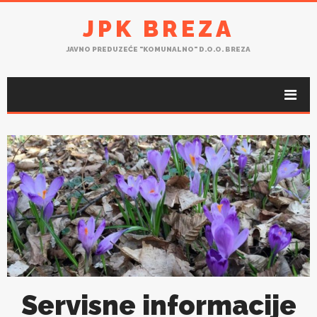
JPK BREZA
JAVNO PREDUZEĆE "KOMUNALNO" D.O.O. BREZA
Servisne informacije