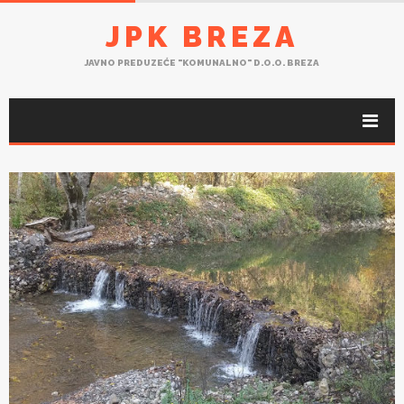
JPK BREZA
JAVNO PREDUZEĆE "KOMUNALNO" D.O.O. BREZA