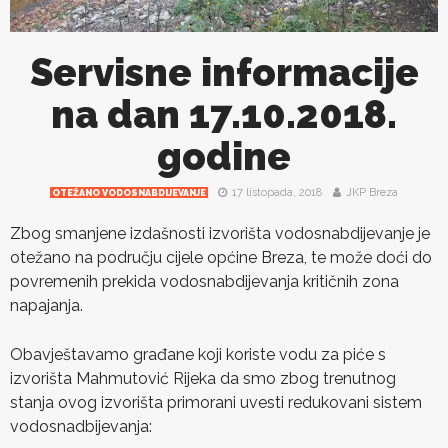
Servisne informacije
na dan 17.10.2018.
godine
17 listopada, 2018
JKP Breza
OTEŽANO VODOSNABDIJEVANJE
Zbog smanjene izdašnosti izvorišta vodosnabdijevanje je
otežano na području cijele općine Breza, te može doći do
povremenih prekida vodosnabdijevanja kritičnih zona
napajanja.
Obavještavamo građane koji koriste vodu za piće s
izvorišta Mahmutović Rijeka da smo zbog trenutnog
stanja ovog izvorišta primorani uvesti redukovani sistem
vodosnadbijevanja: