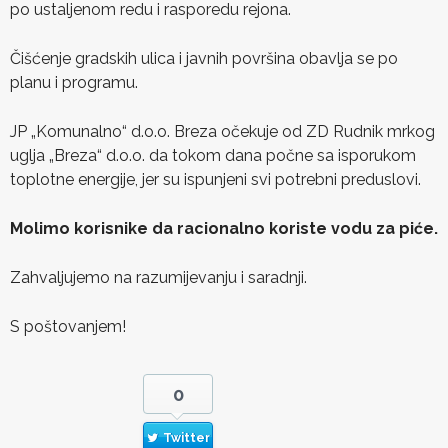
po ustaljenom redu i rasporedu rejona.
Čišćenje gradskih ulica i javnih površina obavlja se po
planu i programu.
JP „Komunalno“ d.o.o. Breza očekuje od ZD Rudnik mrkog
uglja „Breza“ d.o.o. da tokom dana počne sa isporukom
toplotne energije, jer su ispunjeni svi potrebni preduslovi.
Molimo korisnike da racionalno koriste vodu za piće.
Zahvaljujemo na razumijevanju i saradnji.
S poštovanjem!
0
Twitter