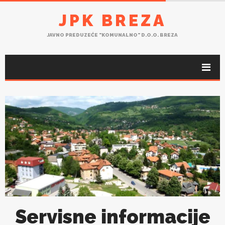
JPK BREZA
JAVNO PREDUZEĆE "KOMUNALNO" D.O.O. BREZA
Servisne informacije