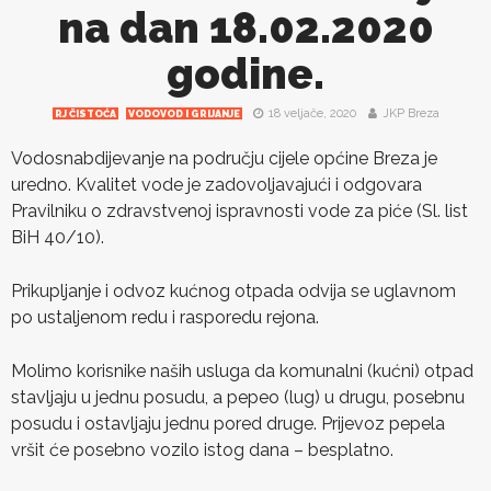
na dan 18.02.2020
godine.
18 veljače, 2020
JKP Breza
RJ ČISTOĆA
VODOVOD I GRIJANJE
Vodosnabdijevanje na području cijele općine Breza je
uredno. Kvalitet vode je zadovoljavajući i odgovara
Pravilniku o zdravstvenoj ispravnosti vode za piće (Sl. list
BiH 40/10).
Prikupljanje i odvoz kućnog otpada odvija se uglavnom
po ustaljenom redu i rasporedu rejona.
Molimo korisnike naših usluga da komunalni (kućni) otpad
stavljaju u jednu posudu, a pepeo (lug) u drugu, posebnu
posudu i ostavljaju jednu pored druge. Prijevoz pepela
vršit će posebno vozilo istog dana – besplatno.