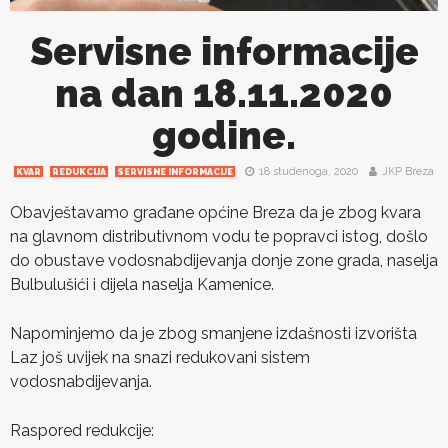
Servisne informacije
na dan 18.11.2020
godine.
18 studenoga, 2020
JKP Breza
KVAR
REDUKCIJA
SERVISNE INFORMACIJE
Obavještavamo građane općine Breza da je zbog kvara
na glavnom distributivnom vodu te popravci istog, došlo
do obustave vodosnabdijevanja donje zone grada, naselja
Bulbulušići i dijela naselja Kamenice.
Napominjemo da je zbog smanjene izdašnosti izvorišta
Laz još uvijek na snazi redukovani sistem
vodosnabdijevanja.
Raspored redukcije: