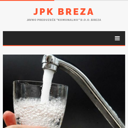
JPK BREZA
JAVNO PREDUZEĆE "KOMUNALNO" D.O.O. BREZA