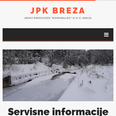
JPK BREZA
JAVNO PREDUZEĆE "KOMUNALNO" D.O.O. BREZA
Servisne informacije