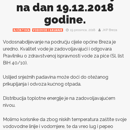
na dan 19.12.2018
godine.
19 prosinca, 2018
JKP Breza
RJ ČISTOĆA
VODOVOD I GRIJANJE
Vodosnabdijevanje na području cijele općine Breza je
uredno. Kvalitet vode je zadovoljavajući i odgovara
Pravilniku o zdravstvenoj ispravnosti vode za piće (Sl. list
BiH 40/10).
Uslijed snježnih padavina može doći do otežanog
prikupljanja i odvoza kućnog otpada.
Distribucija toplotne energije je na zadovoljavajućem
nivou.
Molimo korisnike da zbog niskih temperatura zaštite svoje
vodovodne linije i vodomjere, te da vreo lug i pepeo