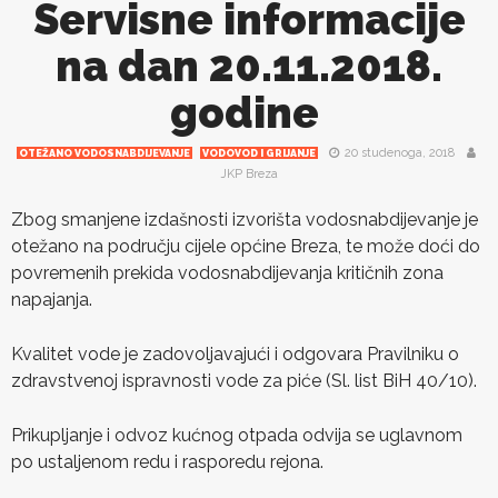
Servisne informacije
na dan 20.11.2018.
godine
20 studenoga, 2018
OTEŽANO VODOSNABDIJEVANJE
VODOVOD I GRIJANJE
JKP Breza
Zbog smanjene izdašnosti izvorišta vodosnabdijevanje je
otežano na području cijele općine Breza, te može doći do
povremenih prekida vodosnabdijevanja kritičnih zona
napajanja.
Kvalitet vode je zadovoljavajući i odgovara Pravilniku o
zdravstvenoj ispravnosti vode za piće (Sl. list BiH 40/10).
Prikupljanje i odvoz kućnog otpada odvija se uglavnom
po ustaljenom redu i rasporedu rejona.