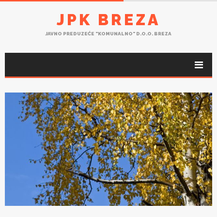
JPK BREZA
JAVNO PREDUZEĆE "KOMUNALNO" D.O.O. BREZA