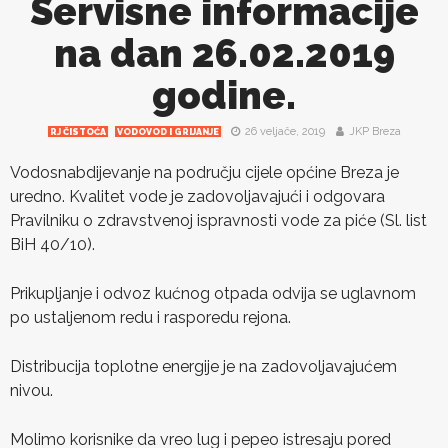
Servisne informacije
na dan 26.02.2019
godine.
26 veljače, 2019
JKP Breza
RJ ČISTOĆA
VODOVOD I GRIJANJE
Vodosnabdijevanje na području cijele općine Breza je
uredno. Kvalitet vode je zadovoljavajući i odgovara
Pravilniku o zdravstvenoj ispravnosti vode za piće (Sl. list
BiH 40/10).
Prikupljanje i odvoz kućnog otpada odvija se uglavnom
po ustaljenom redu i rasporedu rejona.
Distribucija toplotne energije je na zadovoljavajućem
nivou.
Molimo korisnike da vreo lug i pepeo istresaju pored