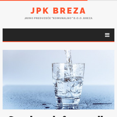
JPK BREZA
JAVNO PREDUZEĆE "KOMUNALNO" D.O.O. BREZA