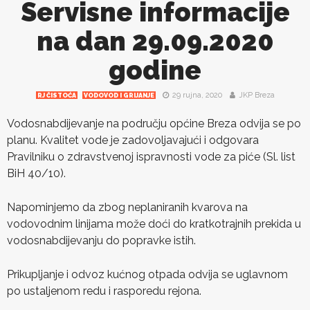
Servisne informacije
na dan 29.09.2020
godine
29 rujna, 2020
JKP Breza
RJ ČISTOĆA
VODOVOD I GRIJANJE
Vodosnabdijevanje na području općine Breza odvija se po
planu. Kvalitet vode je zadovoljavajući i odgovara
Pravilniku o zdravstvenoj ispravnosti vode za piće (Sl. list
BiH 40/10).
Napominjemo da zbog neplaniranih kvarova na
vodovodnim linijama može doći do kratkotrajnih prekida u
vodosnabdijevanju do popravke istih.
Prikupljanje i odvoz kućnog otpada odvija se uglavnom
po ustaljenom redu i rasporedu rejona.