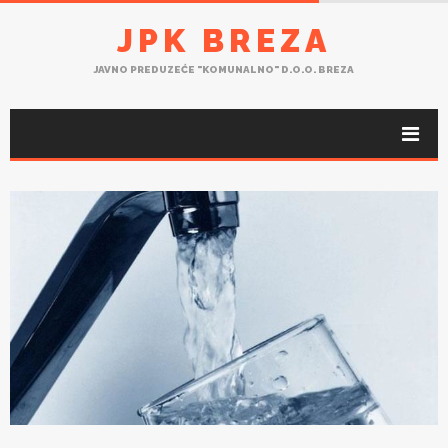
JPK BREZA
JAVNO PREDUZEĆE "KOMUNALNO" D.O.O. BREZA