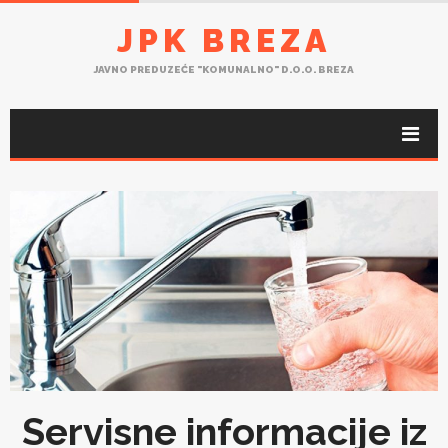
JPK BREZA
JAVNO PREDUZEĆE "KOMUNALNO" D.O.O. BREZA
Servisne informacije iz