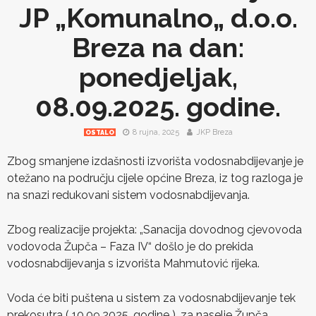
JP „Komunalno„ d.o.o.
Breza na dan:
ponedjeljak,
08.09.2025. godine.
8 rujna, 2025
JKP Breza
OSTALO
Zbog smanjene izdašnosti izvorišta vodosnabdijevanje je
otežano na području cijele općine Breza, iz tog razloga je
na snazi redukovani sistem vodosnabdijevanja.
Zbog realizacije projekta: „Sanacija dovodnog cjevovoda
vodovoda Župča – Faza IV“ došlo je do prekida
vodosnabdijevanja s izvorišta Mahmutović rijeka.
Voda će biti puštena u sistem za vodosnabdijevanje tek
prekosutra ( 10.09.2025. godine ), za naselje Župča.