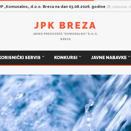
 JP „Komunalno„ d.o.o. Breza na dan 03.08.2026. godine
3 kolovoza, 
JPK BREZA
JAVNO PREDUZEĆE "KOMUNALNO" D.O.O.
BREZA
KORISNIČKI SERVIS
KONKURSI
JAVNE NABAVKE