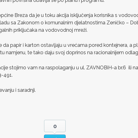
 javnih površina obavlja se po planu i programu.
ne Breza da je u toku akcija isključenja korisnika s vodovo
kladu sa Zakonom o komunalnim djelatnostima Zeničko – Dob
egalnih priključaka na vodovodnoj mreži.
da papir i karton ostavljaju u vrećama pored kontejnera, a pl
a tu namjenu, te tako daju svoj doprinos na racionalnijem odla
ije stojimo vam na raspolaganju u ul. ZAVNOBiH-a br.6 ili na
-491.
vanju i saradnji.
0