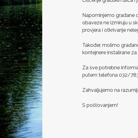
Čišćenje gradskih ulica i
Napominjemo građane opći
obaveze ne izmiruju u s
provjera i otkrivanje nel
Također, molimo građane 
kontejnere instalirane z
Za sve potrebne informac
putem telefona 032/783
Zahvaljujemo na razumije
S poštovanjem!