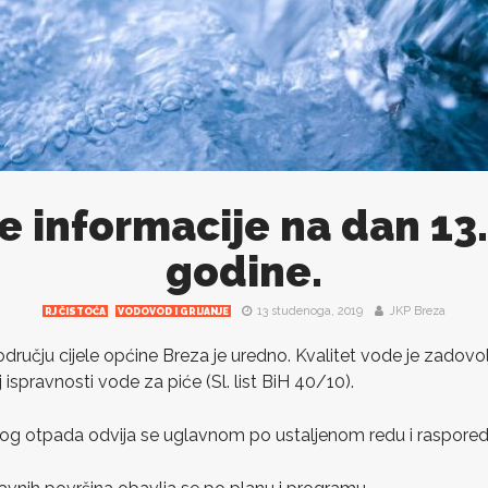
e informacije na dan 13
godine.
13 studenoga, 2019
JKP Breza
RJ ČISTOĆA
VODOVOD I GRIJANJE
ručju cijele općine Breza je uredno. Kvalitet vode je zadovol
 ispravnosti vode za piće (Sl. list BiH 40/10).
nog otpada odvija se uglavnom po ustaljenom redu i raspored