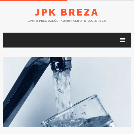
JPK BREZA
JAVNO PREDUZEĆE "KOMUNALNO" D.O.O. BREZA