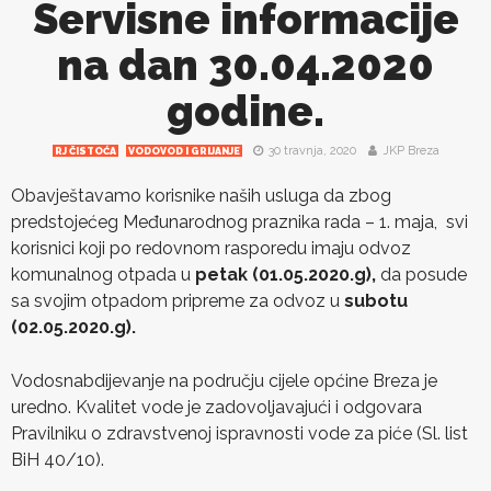
Servisne informacije
na dan 30.04.2020
godine.
30 travnja, 2020
JKP Breza
RJ ČISTOĆA
VODOVOD I GRIJANJE
Obavještavamo korisnike naših usluga da zbog
predstojećeg Međunarodnog praznika rada – 1. maja, svi
korisnici koji po redovnom rasporedu imaju odvoz
komunalnog otpada u
petak
(01.05.2020.g),
da posude
sa svojim otpadom pripreme za odvoz u
subotu
(02.05.2020.g).
Vodosnabdijevanje na području cijele općine Breza je
uredno. Kvalitet vode je zadovoljavajući i odgovara
Pravilniku o zdravstvenoj ispravnosti vode za piće (Sl. list
BiH 40/10).