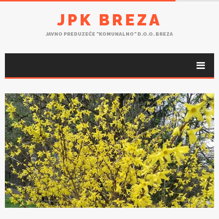
JPK BREZA
JAVNO PREDUZEĆE "KOMUNALNO" D.O.O. BREZA