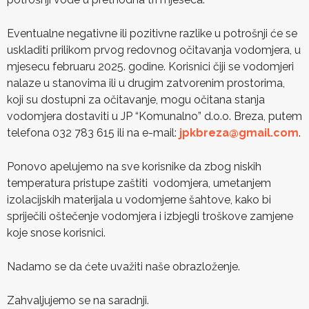
Eventualne negativne ili pozitivne razlike u potrošnji će se
uskladiti prilikom prvog redovnog očitavanja vodomjera, u
mjesecu februaru 2025. godine. Korisnici čiji se vodomjeri
nalaze u stanovima ili u drugim zatvorenim prostorima,
koji su dostupni za očitavanje, mogu očitana stanja
vodomjera dostaviti u JP “Komunalno” d.o.o. Breza, putem
telefona 032 783 615 ili na e-mail:
jpkbreza@gmail.com
.
Ponovo apelujemo na sve korisnike da zbog niskih
temperatura pristupe zaštiti vodomjera, umetanjem
izolacijskih materijala u vodomjerne šahtove, kako bi
spriječili oštečenje vodomjera i izbjegli troškove zamjene
koje snose korisnici.
Nadamo se da ćete uvažiti naše obrazloženje.
Zahvaljujemo se na saradnji.