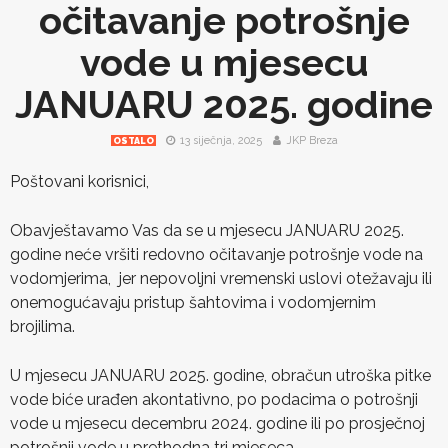
očitavanje potrošnje
vode u mjesecu
JANUARU 2025. godine
13 siječnja, 2025
JKP Breza
OSTALO
Poštovani korisnici,
Obavještavamo Vas da se u mjesecu JANUARU 2025.
godine neće vršiti redovno očitavanje potrošnje vode na
vodomjerima, jer nepovoljni vremenski uslovi otežavaju ili
onemogućavaju pristup šahtovima i vodomjernim
brojilima.
U mjesecu JANUARU 2025. godine, obračun utroška pitke
vode biće urađen akontativno, po podacima o potrošnji
vode u mjesecu decembru 2024. godine ili po prosječnoj
potrošnji vode u prethodna tri mjeseca.