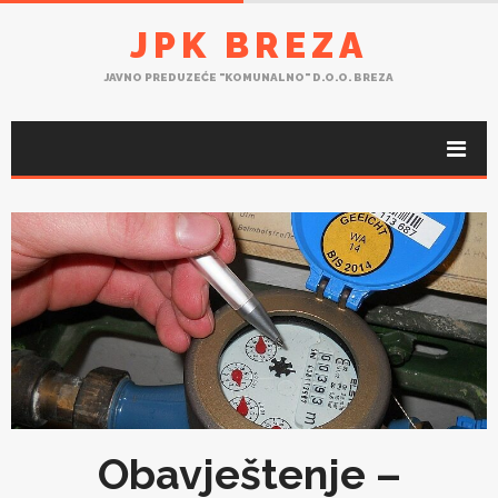
JPK BREZA
JAVNO PREDUZEĆE "KOMUNALNO" D.O.O. BREZA
Obavještenje –