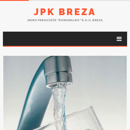
JPK BREZA
JAVNO PREDUZEĆE "KOMUNALNO" D.O.O. BREZA