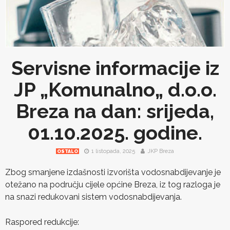
Servisne informacije iz
JP „Komunalno„ d.o.o.
Breza na dan: srijeda,
01.10.2025. godine.
1 listopada, 2025
JKP Breza
OSTALO
Zbog smanjene izdašnosti izvorišta vodosnabdijevanje je
otežano na području cijele općine Breza, iz tog razloga je
na snazi redukovani sistem vodosnabdijevanja.
Raspored redukcije: