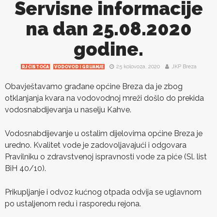
Servisne informacije
na dan 25.08.2020
godine.
25 kolovoza, 2020
JKP Breza
RJ ČISTOĆA
VODOVOD I GRIJANJE
Obavještavamo građane općine Breza da je zbog
otklanjanja kvara na vodovodnoj mreži došlo do prekida
vodosnabdijevanja u naselju Kahve.
Vodosnabdijevanje u ostalim dijelovima općine Breza je
uredno. Kvalitet vode je zadovoljavajući i odgovara
Pravilniku o zdravstvenoj ispravnosti vode za piće (Sl. list
BiH 40/10).
Prikupljanje i odvoz kućnog otpada odvija se uglavnom
po ustaljenom redu i rasporedu rejona.