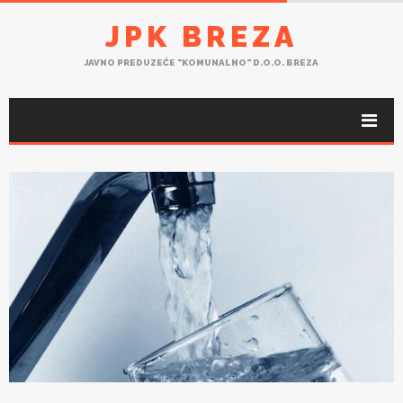
JPK BREZA
JAVNO PREDUZEĆE "KOMUNALNO" D.O.O. BREZA