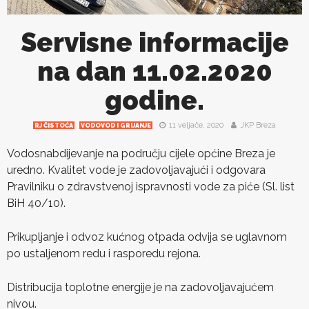
Servisne informacije
na dan 11.02.2020
godine.
11 veljače, 2020
JKP Breza
RJ ČISTOĆA
VODOVOD I GRIJANJE
Vodosnabdijevanje na području cijele općine Breza je
uredno. Kvalitet vode je zadovoljavajući i odgovara
Pravilniku o zdravstvenoj ispravnosti vode za piće (Sl. list
BiH 40/10).
Prikupljanje i odvoz kućnog otpada odvija se uglavnom
po ustaljenom redu i rasporedu rejona.
Distribucija toplotne energije je na zadovoljavajućem
nivou.