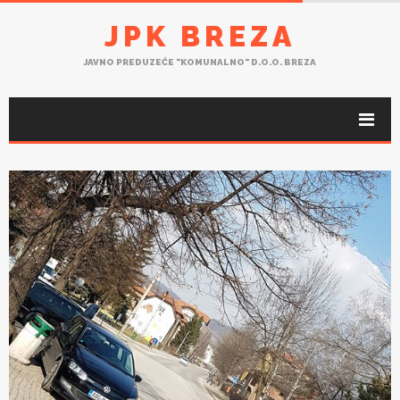
JPK BREZA
JAVNO PREDUZEĆE "KOMUNALNO" D.O.O. BREZA