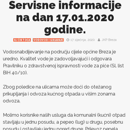
Servisne informacije
na dan 17.01.2020
godine.
17 siječnja, 2020
JKP Breza
RJ ČISTOĆA
VODOVOD I GRIJANJE
Vodosnabdijevanje na području cijele općine Breza je
uredno. Kvalitet vode je zadovoljavajući i odgovara
Pravilniku o zdravstvenoj ispravnosti vode za piće (Sl. list
BiH 40/10).
Zbog poledice na ulicama može doći do otežanog
prikupljanja i odvoza kućnog otpada u višim zonama
odvoza.
Molimo korisnike naših usluga da komunalni (kućni) otpad
stavljaju u jednu posudu, a pepeo (lug) u drugu, posebnu
posudu i ostavljaju jednu pored druge. Prijevoz pepela