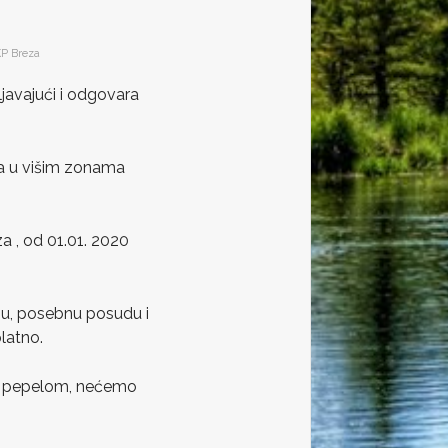
P Breza
javajući i odgovara
da u višim zonama
a , od 01.01. 2020
gu, posebnu posudu i
latno.
s pepelom, nećemo