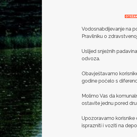
OTEŽA
Vodosnabdijevanje na pod
Pravilniku o zdravstvenoj
Uslijed snježnih padavi
odvoza.
Obavještavamo korisnike
godine počelo s diferen
Molimo Vas da komunalni
ostavite jednu pored dru
Upozoravamo korisnike 
isprazniti i voziti na depo