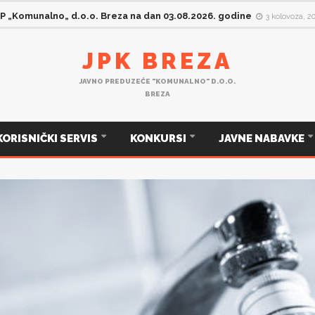
JP „Komunalno„ d.o.o. Breza na dan 03.08.2026. godine
3 kolovoza, 2
JPK BREZA
JAVNO PREDUZEĆE "KOMUNALNO" D.O.O.
BREZA
KORISNIČKI SERVIS
KONKURSI
JAVNE NABAVKE