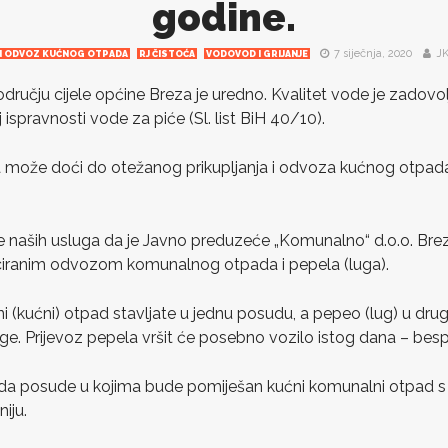
godine.
7 siječnja, 2020
JK
N ODVOZ KUĆNOG OTPADA
RJ ČISTOĆA
VODOVOD I GRIJANJE
ručju cijele općine Breza je uredno. Kvalitet vode je zadovol
 ispravnosti vode za piće (Sl. list BiH 40/10).
na može doći do otežanog prikupljanja i odvoza kućnog otpa
 naših usluga da je Javno preduzeće „Komunalno“ d.o.o. Brez
ciranim odvozom komunalnog otpada i pepela (luga).
 (kućni) otpad stavljate u jednu posudu, a pepeo (lug) u dru
ge. Prijevoz pepela vršit će posebno vozilo istog dana – besp
da posude u kojima bude pomiješan kućni komunalni otpad 
niju.