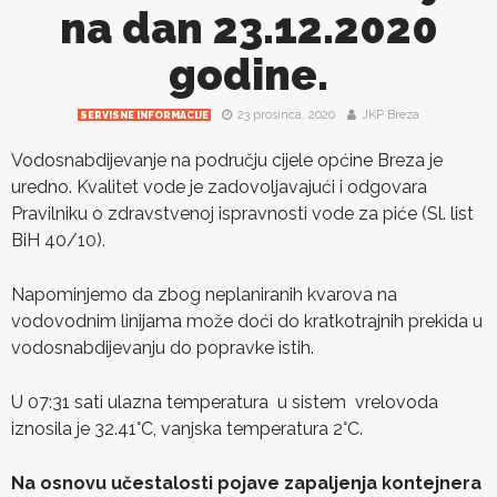
na dan 23.12.2020
godine.
23 prosinca, 2020
JKP Breza
SERVISNE INFORMACIJE
Vodosnabdijevanje na području cijele općine Breza je
uredno. Kvalitet vode je zadovoljavajući i odgovara
Pravilniku o zdravstvenoj ispravnosti vode za piće (Sl. list
BiH 40/10).
Napominjemo da zbog neplaniranih kvarova na
vodovodnim linijama može doći do kratkotrajnih prekida u
vodosnabdijevanju do popravke istih.
U 07:31 sati ulazna temperatura u sistem vrelovoda
iznosila je 32.41°C, vanjska temperatura 2°C.
Na osnovu učestalosti pojave zapaljenja kontejnera