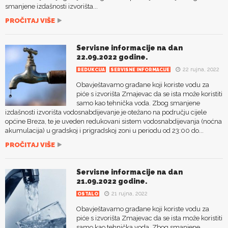
smanjene izdašnosti izvorišta...
PROČITAJ VIŠE
Servisne informacije na dan
22.09.2022 godine.
22 rujna, 2022
REDUKCIJA
SERVISNE INFORMACIJE
Obavještavamo građane koji koriste vodu za
piće s izvorišta Zmajevac da se ista može koristiti
samo kao tehnička voda. Zbog smanjene
izdašnosti izvorišta vodosnabdijevanje je otežano na području cijele
općine Breza, te je uveden redukovani sistem vodosnabdijevanja (noćna
akumulacija) u gradskoj i prigradskoj zoni u periodu od 23:00 do...
PROČITAJ VIŠE
Servisne informacije na dan
21.09.2022 godine.
21 rujna, 2022
OSTALO
Obavještavamo građane koji koriste vodu za
piće s izvorišta Zmajevac da se ista može koristiti
samo kao tehnička voda. Zbog smanjene