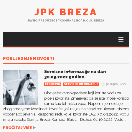
JPK BREZA
JAVNO PREDUZEĆE "KOMUNALNO" D.O.O. BREZA
POSLJEDNJE NOVOSTI
Servisne informacije na dan
30.09.2022 godine.
30 rujna, 2022
REDUKCIJA
SERVISNE INFORMACIJE
Obavještavamo građane koji koriste vodu za
piće s izvorišta Zmajevac da se ista može koristiti
samo kao tehnička voda. Napominjemo da je
zbog smanjene izdašnosti izvorišta još uvijek na snazi redukovani sistem
vodosnabdijevanja. Raspored redukcije: Izvorište LAZ: 30.09.2022. Vodu
imaju naselja Gornja Breza, Komora, Bašići i Dužice 01.10.2022. Vodu...
PROČITAJ VIŠE