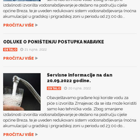
izdašnosti izvorišta vodosnabdijevanje je otežano na području cijele
općine Breza, te je uveden redukovani sistem vodosnabdijevanja (noćna
akumulacija) u gradskoj i prigradskoj zoni u periodu od 23:00 do...
PROČITAJ VIŠE
ODLUKE O PONIŠTENJU POSTUPKA NABAVKE
21 rujna, 2022
OSTALO
PROČITAJ VIŠE
Servisne informacije na dan
20.09.2022 godine.
20 rujna, 2022
OSTALO
Obavještavamo građane koji koriste vodu za
piće s izvorišta Zmajevac da se ista može koristiti
samo kao tehnička voda. Zbog smanjene
izdašnosti izvorišta vodosnabdijevanje je otežano na području cijele
općine Breza, te je uveden redukovani sistem vodosnabdijevanja (noćna
akumulacija) u gradskoj i prigradskoj zoni u periodu od 23:00 do...
PROČITAJ VIŠE