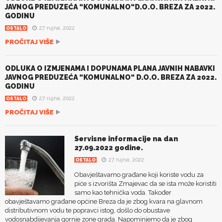
JAVNOG PREDUZEĆA “KOMUNALNO“D.O.O. BREZA ZA 2022.
GODINU
27 rujna, 2022
OSTALO
PROČITAJ VIŠE
ODLUKA O IZMJENAMA I DOPUNAMA PLANA JAVNIH NABAVKI
JAVNOG PREDUZEĆA “KOMUNALNO“ D.O.O. BREZA ZA 2022.
GODINU
27 rujna, 2022
OSTALO
PROČITAJ VIŠE
Servisne informacije na dan
27.09.2022 godine.
27 rujna, 2022
OSTALO
Obavještavamo građane koji koriste vodu za
piće s izvorišta Zmajevac da se ista može koristiti
samo kao tehnička voda. Također
obavještavamo građane općine Breza da je zbog kvara na glavnom
distributivnom vodu te popravci istog, došlo do obustave
vodosnabdijevanja gornje zone grada. Napominjemo da je zbog