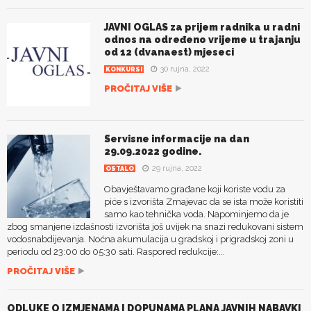
JAVNI OGLAS za prijem radnika u radni
odnos na određeno vrijeme u trajanju
od 12 (dvanaest) mjeseci
30 rujna, 2022
KONKURSI
PROČITAJ VIŠE
Servisne informacije na dan
29.09.2022 godine.
29 rujna, 2022
OSTALO
Obavještavamo građane koji koriste vodu za
piće s izvorišta Zmajevac da se ista može koristiti
samo kao tehnička voda. Napominjemo da je
zbog smanjene izdašnosti izvorišta još uvijek na snazi redukovani sistem
vodosnabdijevanja. Noćna akumulacija u gradskoj i prigradskoj zoni u
periodu od 23:00 do 05:30 sati. Raspored redukcije:...
PROČITAJ VIŠE
ODLUKE O IZMJENAMA I DOPUNAMA PLANA JAVNIH NABAVKI