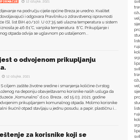
svi
12 ožujka, 2021
NFORMACIJE
tra
jevanje na području cijele općine Breza je uredno. Kvalitet
ož
dovoljavajući i odgovara Pravilniku o zdravstvenoj ispravnosti
vel
će (Sl. list BiH 40/10). U 07:35 sati ulazna temperatura u sistem
sij
iznosila je 46.61°C, vanjska temperatura 8°C. Prikupljanje i
pr
nog otpada odvija se uglavnom po ustaljenom...
stu
lis
ruj
ko
srp
jest o odvojenom prikupljanju
lip
a.
svi
tra
12 ožujka, 2021
ož
 S ciljem zaštite životne sredine i smanjenja količine čvrstog
vel
loženog na deponiju obavještavamo korisnike naših usluga da
sij
duzeće „Komunalno“ d.o.o. Breza , od 15.03. 2021. godine
pr
 odvojenim prikupljanjem komunalnog otpada. Molimo korisnike
st
ni (kućni) otpad stavljaju u jednu posudu, a papir, plastičnu i...
lis
ru
ko
sr
lip
eštenje za korisnike koji se
sv