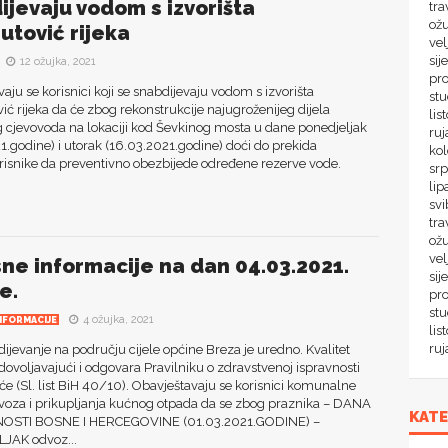
ijevaju vodom s izvorišta
tra
ož
tović rijeka
ve
sij
12 ožujka, 2021
pr
aju se korisnici koji se snabdijevaju vodom s izvorišta
st
 rijeka da će zbog rekonstrukcije najugroženijeg dijela
lis
 cjevovoda na lokaciji kod Ševkinog mosta u dane ponedjeljak
ru
1.godine) i utorak (16.03.2021.godine) doći do prekida
ko
orisnike da preventivno obezbijede određene rezerve vode.
sr
lip
svi
tra
ož
vel
sne informacije na dan 04.03.2021.
sij
e.
pr
st
4 ožujka, 2021
NFORMACIJE
lis
ru
jevanje na području cijele općine Breza je uredno. Kvalitet
dovoljavajući i odgovara Pravilniku o zdravstvenoj ispravnosti
će (Sl. list BiH 40/10). Obavještavaju se korisnici komunalne
voza i prikupljanja kućnog otpada da se zbog praznika – DANA
KATE
OSTI BOSNE I HERCEGOVINE (01.03.2021.GODINE) –
JAK odvoz...