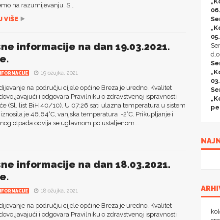
„K
mo na razumijevanju. S...
06
 VIŠE
Se
„K
05
sne informacije na dan 19.03.2021.
Ser
d.o
e.
Se
„K
19 ožujka, 2021
NFORMACIJE
03
jevanje na području cijele općine Breza je uredno. Kvalitet
Se
dovoljavajući i odgovara Pravilniku o zdravstvenoj ispravnosti
„K
će (Sl. list BiH 40/10). U 07:26 sati ulazna temperatura u sistem
pe
iznosila je 46.64°C, vanjska temperatura -2°C. Prikupljanje i
nog otpada odvija se uglavnom po ustaljenom...
NAJN
sne informacije na dan 18.03.2021.
ne.
ARHI
18 ožujka, 2021
NFORMACIJE
jevanje na području cijele općine Breza je uredno. Kvalitet
ko
dovoljavajući i odgovara Pravilniku o zdravstvenoj ispravnosti