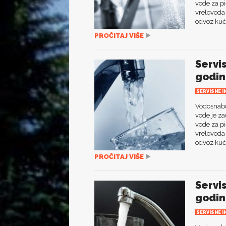
vode za pi
vrelovoda 
odvoz kuć
PROČITAJ VIŠE
Servi
godin
SERVISNE I
Vodosnabdi
vode je za
vode za pi
vrelovoda 
odvoz kuć
PROČITAJ VIŠE
Servi
godin
SERVISNE I