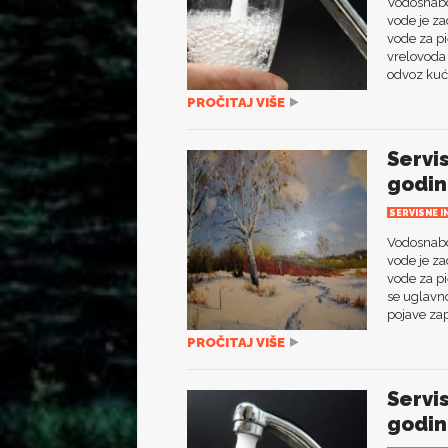
Vodosnabdi
vode je za
vode za pi
vrelovoda 
odvoz kuć
PROČITAJ VIŠE
Servi
godin
SERVISNE I
Vodosnabdi
vode je za
vode za pi
se uglavn
pojave zap
PROČITAJ VIŠE
Servi
godin