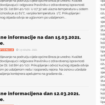
jevanje na području cijele općine Breza je uredno. Kvalitet
lip
dovoljavajući i odgovara Pravilniku o zdravstvenoj ispravnosti
svi
će (Sl. list BiH 40/10). U 07:32 sati ulazna temperatura u sistem
tra
iznosila je 41.61°C, vanjska temperatura 1°C. Prikupljanje i
ož
nog otpada odvija se uglavnom po ustaljenom...
vel
sij
pr
st
lis
sne informacije na dan 15.03.2021.
ru
e.
ko
sr
15 ožujka, 2021
NFORMACIJE
lip
svi
jevanje na području cijele općine Breza je uredno. Kvalitet
tra
dovoljavajući i odgovara Pravilniku o zdravstvenoj ispravnosti
ož
će (Sl. list BiH 40/10). Prikupljanje i odvoz kućnog otpada odvija
vel
om po ustaljenom redu i rasporedu rejona. Na osnovu učestale
sij
aljenja kontejnera apelujemo na građane da...
pr
st
lis
ru
sne informacijena dan 12.03.2021.
ko
sr
e.
lip