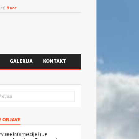
T
GALERIJA
KONTAKT
 OBJAVE
rvisne informacije iz JP