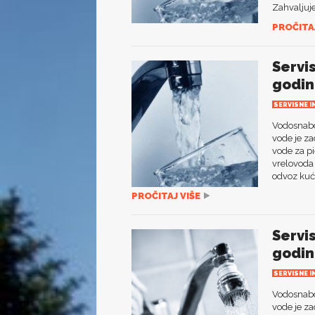
Zahvaljuje
PROČITAJ
Servi
godin
SERVISNE I
Vodosnabdi
vode je za
vode za pi
vrelovoda 
odvoz kuć
PROČITAJ VIŠE
Servi
godi
SERVISNE I
Vodosnabdi
vode je za