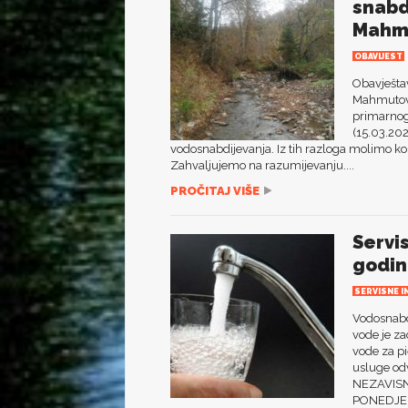
snabd
Mahmu
OBAVIJEST
Obavještav
Mahmutović
primarnog
(15.03.202
vodosnabdijevanja. Iz tih razloga molimo k
Zahvaljujemo na razumijevanju....
PROČITAJ VIŠE
Servi
godin
SERVISNE I
Vodosnabdi
vode je za
vode za pi
usluge od
NEZAVISN
PONEDJEL