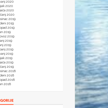
vanj 2020
ujak 2020
ljača 2020
ečanj 2020
osinac 2019
udeni 2019
topad 2019
jan 2019
lovoz 2019
panj 2019
anj 2019
banj 2019
vanj 2019
ujak 2019
jača 2019
ečanj 2019
osinac 2018
udeni 2018
topad 2018
jan 2018
GORIJE