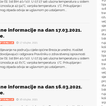
sr
će (Sl. list BiH 40/10). U 07:27 sati ulazna temperatura u sistem
lip
iznosila je 42.94°C, vanjska temperatura 1°C. Prikupljanje i
sv
nog otpada odvija se uglavnom po ustaljenom...
tra
ož
ve
sij
sne informacije na dan 17.03.2021.
pr
st
e.
lis
ru
17 ožujka, 2021
NFORMACIJE
ko
jevanje na području cijele općine Breza je uredno. Kvalitet
sr
dovoljavajući i odgovara Pravilniku o zdravstvenoj ispravnosti
lip
će (Sl. list BiH 40/10). U 07:29 sati ulazna temperatura u sistem
svi
iznosila je 42.61°C, vanjska temperatura 1°C. Prikupljanje i
tra
nog otpada odvija se uglavnom po ustaljenom...
ož
vel
sij
pr
st
sne informacije na dan 16.03.2021.
lis
e.
ru
ko
16 ožujka, 2021
NFORMACIJE
sr