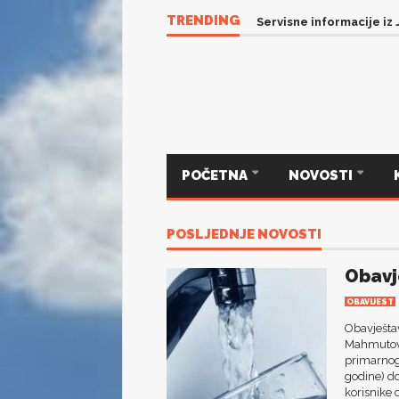
TRENDING
Servisne informacije iz J
POČETNA
NOVOSTI
POSLJEDNJE NOVOSTI
Obavj
OBAVIJEST
Obavještav
Mahmutović
primarnog
godine) do
korisnike