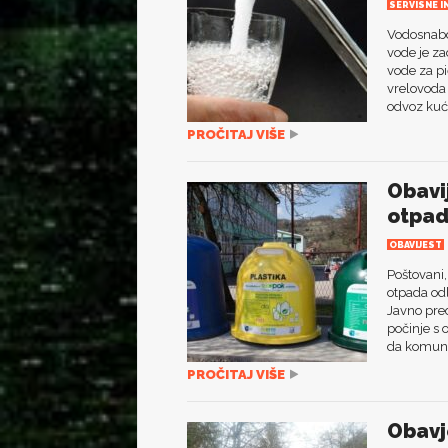
SERVISNE I
Vodosnabdi
vode je za
vode za pi
vrelovoda 
odvoz kuć
PROČITAJ VIŠE
Obavi
otpad
OBAVIJEST
Poštovani,
otpada od
Javno pre
počinje s
da komunal
PROČITAJ VIŠE
Obavj