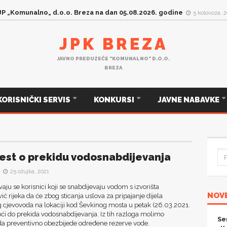
P „Komunalno„ d.o.o. Breza na dan 04.08.2026. godine
4 kolovoza, 2026
HO
JPK BREZA
JAVNO PREDUZEĆE "KOMUNALNO" D.O.O.
BREZA
KORISNIČKI SERVIS
KONKURSI
JAVNE NABAVKE
est o prekidu vodosnabdijevanja
25 ožujka, 2021
aju se korisnici koji se snabdijevaju vodom s izvorišta
NOVE
 rijeka da će zbog sticanja uslova za pripajanje dijela
 cjevovoda na lokaciji kod Ševkinog mosta u petak (26.03.2021.
ći do prekida vodosnabdijevanja. Iz tih razloga molimo
Se
 da preventivno obezbijede određene rezerve vode.