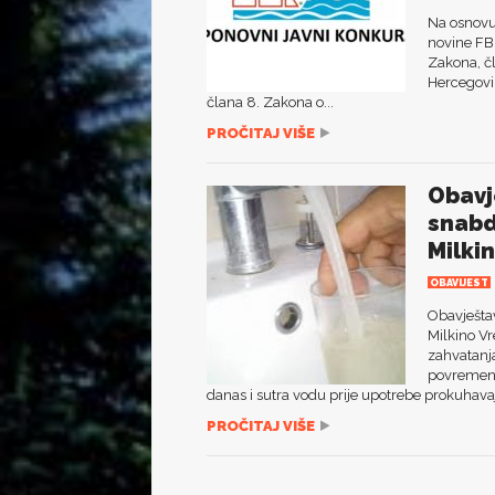
Na osnovu
novine FBi
Zakona, č
Hercegovi
člana 8. Zakona o...
PROČITAJ VIŠE
Obavj
snabd
Milki
OBAVIJEST
Obavještav
Milkino Vr
zahvatanja
povremeno
danas i sutra vodu prije upotrebe prokuhava
PROČITAJ VIŠE