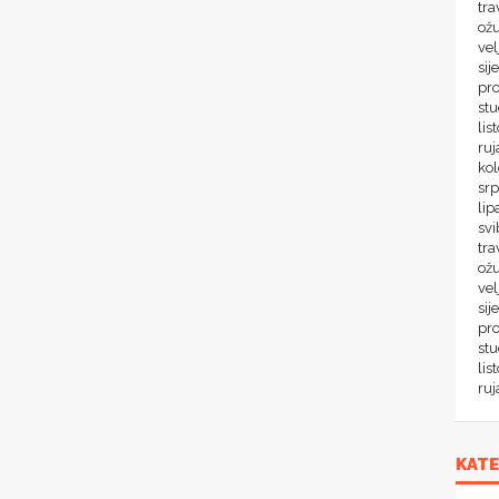
tra
ož
ve
sij
pr
st
lis
ru
ko
sr
lip
svi
tra
ož
vel
sij
pr
st
lis
ru
KATE