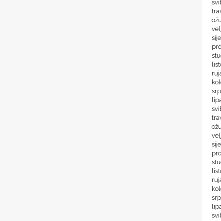
svi
tra
ož
vel
sij
pr
stu
lis
ruj
ko
srp
lip
svi
tra
ož
vel
sij
pr
st
lis
ru
ko
sr
lip
sv