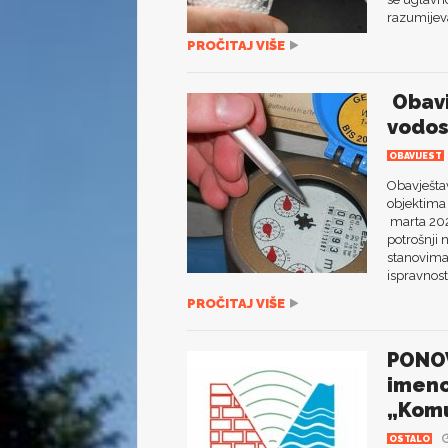
razumijeva
PROČITAJ VIŠE
Obavi
vodo
OBAVIJEST
Obavješta
objektima
marta 202
potrošnji
stanovima 
ispravnost
PROČITAJ VIŠE
PONOV
imeno
„Komu
OSTALO