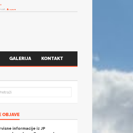
T
GALERIJA
KONTAKT
 OBJAVE
rvisne informacije iz JP