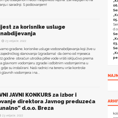
„K
nju i saradnji. S poštovanjem!
06
Se
„K
05
Ser
jest za korisnike usluge
d.o
snabdijevanja
Se
„K
23 veljače, 2022
03
Se
vamo građane, korisnike usluge vodosnabdijevanja koji žive u
„K
 zajedničkog stanovanja (zgradama) da ćemo od mjeseca
pe
2.godine obračun utroška pitke vode vršiti isključivo prema
 na glavnom vodomjeru zgrade i odbitnim vodomjerima u
gdje su instalirani. Naši radnici na terenu vrše kontrole
i glavnih vodomjera i na...
NAJN
NI JAVNI KONKURS za izbor i
vanje direktora Javnog preduzeća
ARHI
nalno” d.o.o. Breza
ko
23 veljače, 2022