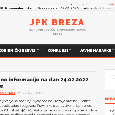
P „Komunalno„ d.o.o. Breza na dan 04.08.2026. godine
4 kolovoza, 2026
HO
JPK BREZA
JAVNO PREDUZEĆE "KOMUNALNO" D.O.O.
BREZA
KORISNIČKI SERVIS
KONKURSI
JAVNE NABAVKE
sne informacije na dan 24.02.2022
e.
24 veljače, 2022
NFORMACIJE
NOVE
jevanje na području cijele općine Breza je uredno. Kvalitet
dovoljavajući i odgovara Pravilniku o zdravstvenoj ispravnosti
će (Sl. list BiH 40/10). Prikupljanje i odvoz kućnog otpada odvija
Se
om po ustaljenom redu i rasporedu rejona. Zahvaljujemo na