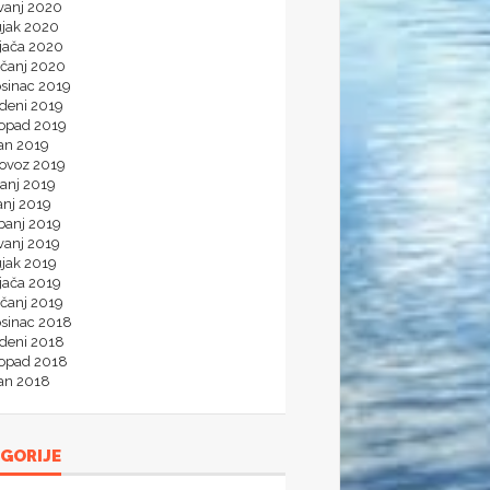
vanj 2020
ujak 2020
ljača 2020
ečanj 2020
osinac 2019
udeni 2019
topad 2019
jan 2019
lovoz 2019
panj 2019
anj 2019
banj 2019
vanj 2019
ujak 2019
jača 2019
ečanj 2019
osinac 2018
udeni 2018
topad 2018
jan 2018
GORIJE