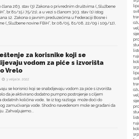
sr
lip
 člana 263. stav (3) Zakona o privrednim društvima („Službene
sv
H“, br.81/15 i 75/21), a u vezi s članom 303. stav (1) istog
tra
lana 12. Zakona o javnim preduzećima u Federaciji Bosne i
ož
ne („Službene novine FBiH“, br.08/05, 81/08, 22/09 i 109/12),
ve
sij
pr
st
lis
eštenje za korisnike koji se
ru
ijevaju vodom za piće s izvorišta
ko
sr
no Vrelo
lip
svi
3 veljače, 2022
tra
aju se korisnici koji se snabdijevaju vodom za piće s izvorišta
ož
elo da je aktivirano dodatno pumpno postrojenje s ciljem
vel
 dodatnih količina vode, te iz tog razloga može doći do
sij
g zamućivanja vode. Shodno navedenom mole se građani da
pr
ju. Zahvaljujemo...
st
lis
ru
ko
sr