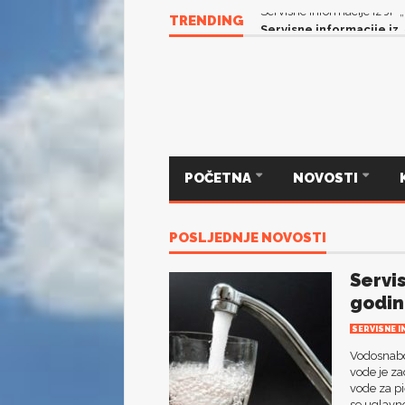
TRENDING
Servisne informacije iz J
POČETNA
NOVOSTI
POSLJEDNJE NOVOSTI
Servi
godin
SERVISNE I
Vodosnabdi
vode je za
vode za pi
se uglavn