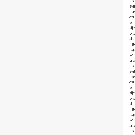
lip
svi
tra
ož
vel
sij
pr
st
lis
ru
ko
sr
lip
svi
tra
ož
vel
sij
pr
st
lis
ru
ko
sr
lip