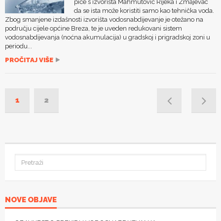
piće s izvorišta Mahmutović Rijeka i Zmajevac
da se ista može koristiti samo kao tehnička voda.
Zbog smanjene izdašnosti izvorišta vodosnabdijevanje je otežano na
području cijele općine Breza, te je uveden redukovani sistem
vodosnabdijevanja (noćna akumulacija) u gradskoj i prigradskoj zoni u
periodu...
PROČITAJ VIŠE
1
2
NOVE OBJAVE