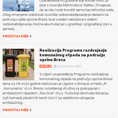
Obavještavamo građane koji koriste vodu za
piće s izvorišta Mahmutović Rijeka i Zmajevac
da se ista može koristiti samo kao tehnička voda.
Zbog smanjene izdašnosti izvorišta vodosnabdijevanje je otežano na
području cijele općine Breza, te je uveden redukovani sistem
vodosnabdijevanja (noćna akumulacija) u gradskoj i prigradskoj zoni u
periodu...
PROČITAJ VIŠE
Realizacija Programa razdvajanja
komunalnog otpada na području
općine Breza
23 kolovoza, 2022
OSTALO
S ciljem unapređenja Programa razdvajanja
komunalnog otpada na području općine Breza
dana 23.08.2022 godine realizovan je Ugovor o donaciji između JP
„Komunalno“ d.o.o. Breza i ovlaštenog društva za postupanje s
ambalažnim otpadom „Eko život“ d.o.o. Tuzla koji obuhvata donaciju
256 komada plastičnih kanti (120 l) za selektivno odvajanje
ambalažnog...
PROČITAJ VIŠE