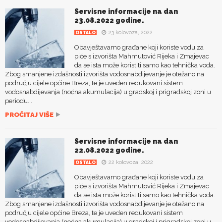
Servisne informacije na dan
23.08.2022 godine.
23 kolovoza, 2022
OSTALO
Obavještavamo građane koji koriste vodu za
piće s izvorišta Mahmutović Rijeka i Zmajevac
da se ista može koristiti samo kao tehnička voda.
Zbog smanjene izdašnosti izvorišta vodosnabdijevanje je otežano na
području cijele općine Breza, te je uveden redukovani sistem
vodosnabdijevanja (noćna akumulacija) u gradskoj i prigradskoj zoni u
periodu...
PROČITAJ VIŠE
Servisne informacije na dan
22.08.2022 godine.
22 kolovoza, 2022
OSTALO
Obavještavamo građane koji koriste vodu za
piće s izvorišta Mahmutović Rijeka i Zmajevac
da se ista može koristiti samo kao tehnička voda.
Zbog smanjene izdašnosti izvorišta vodosnabdijevanje je otežano na
području cijele općine Breza, te je uveden redukovani sistem
vodosnabdijevanja (noćna akumulacija) u gradskoj i prigradskoj zoni u