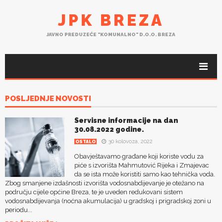
JPK BREZA
JAVNO PREDUZEĆE "KOMUNALNO" D.O.O. BREZA
POSLJEDNJE NOVOSTI
Servisne informacije na dan
30.08.2022 godine.
30 kolovoza, 2022
OSTALO
Obavještavamo građane koji koriste vodu za
piće s izvorišta Mahmutović Rijeka i Zmajevac
da se ista može koristiti samo kao tehnička voda.
Zbog smanjene izdašnosti izvorišta vodosnabdijevanje je otežano na
području cijele općine Breza, te je uveden redukovani sistem
vodosnabdijevanja (noćna akumulacija) u gradskoj i prigradskoj zoni u
periodu...