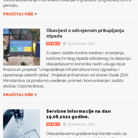
periodu...
PROČITAJ VIŠE
Obavijest o odvojenom prikupljanju
otpada
19 kolovoza, 2022
OSTALO
S ciljem zaštite životne sredine i smanjenja
količine čvrstog otpada odloženog na deponiju
obavještavamo korisnike naših usluga da je
finaliziran projekat “Unaprjeđenje infrastrukture kroz izgradnju i
opremanje zelenih otoka”. Projekat je finansiran od strane Vlade ZDK,
Ministarstva za prostorno uređenje, promet i komunikacije i zaštitu
okoliša i Općine Breza....
PROČITAJ VIŠE
Servisne informacije na dan
19.08.2022 godine.
19 kolovoza, 2022
OSTALO
Obavještavamo građane koji koriste vodu za