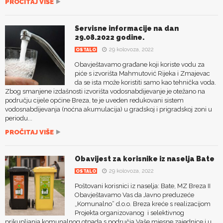
PROČITAJ VIŠE
Servisne informacije na dan
29.08.2022 godine.
29 kolovoza, 2022
OSTALO
Obavještavamo građane koji koriste vodu za
piće s izvorišta Mahmutović Rijeka i Zmajevac
da se ista može koristiti samo kao tehnička voda.
Zbog smanjene izdašnosti izvorišta vodosnabdijevanje je otežano na
području cijele općine Breza, te je uveden redukovani sistem
vodosnabdijevanja (noćna akumulacija) u gradskoj i prigradskoj zoni u
periodu...
PROČITAJ VIŠE
Obavijest za korisnike iz naselja Bate
29 kolovoza, 2022
OSTALO
Poštovani korisnici iz naselja: Bate, MZ Breza II
Obavještavamo Vas da Javno preduzeće
„Komunalno“ d.o.o. Breza kreće s realizacijom
Projekta organizovanog i selektivnog
prikupljanja komunalnog otpada s područja Vaše mjesne zajednice i u