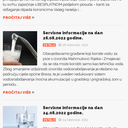
tu svrhu započinje s BESPLATNOM podjelom posuda – kanti za
odlaganje otpada korisnicima Vašeg naselja i...
PROČITAJ VIŠE
Servisne informacije na dan
26.08.2022 godine.
26 kolovoza, 2022
OSTALO
Obavještavamo građane koji koriste vodu za
piće s izvorišta Mahmutović Rijeka i Zmajevac
da se ista može koristiti samo kao tehnička voda.
Zbog smanjene izdašnosti izvorišta vodosnabdijevanje je otežano na
području cijele općine Breza, te je uveden redukovani sistem
vodosnabdijevanja (noćna akumulacija) u gradskoj i prigradskoj zoni u
periodu...
PROČITAJ VIŠE
Servisne informacije na dan
24.08.2022 godine.
24 kolovoza, 2022
OSTALO