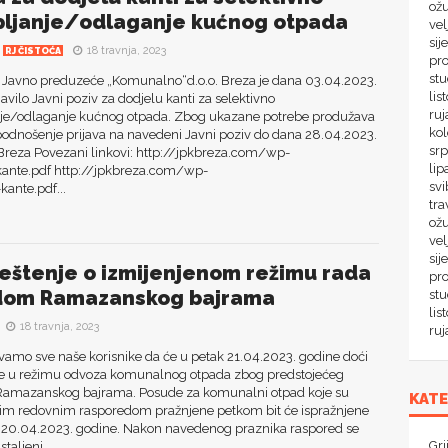
ož
pljanje/odlaganje kućnog otpada
ve
sij
18 travnja, 2023
RJ ČISTOĆA
pr
st
eduzeće „Komunalno“d.o.o. Breza je dana 03.04.2023.
lis
avilo Javni poziv za dodjelu kanti za selektivno
ru
nje/odlaganje kućnog otpada. Zbog ukazane potrebe produžava
ko
podnošenje prijava na navedeni Javni poziv do dana 28.04.2023.
sr
 Breza Povezani linkovi: http://jpkbreza.com/wp-
lip
ante.pdf http://jpkbreza.com/wp-
svi
ante.pdf...
tra
ož
vel
sij
eštenje o izmijenjenom režimu rada
pr
dom Ramazanskog bajrama
st
lis
18 travnja, 2023
ru
vamo sve naše korisnike da će u petak 21.04.2023. godine doći
e u režimu odvoza komunalnog otpada zbog predstojećeg
Ramazanskog bajrama. Posude za komunalni otpad koje su
KATE
im redovnim rasporedom pražnjene petkom bit će ispražnjene
k 20.04.2023. godine. Nakon navedenog praznika raspored se
Gri
taljeni...