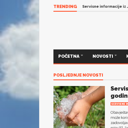
TRENDING
Servisne informacije iz
POČETNA
NOVOSTI
POSLJEDNJE NOVOSTI
Servi
godin
SERVISNE I
Obavještav
može koris
zadovoljav
piće (Sl. 