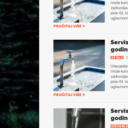
može koris
zadovoljav
piće (Sl. 
uglavnom 
PROČITAJ VIŠE
Servi
godin
OSTALO
Obavještav
može koris
zadovoljav
piće (Sl. 
uglavnom 
PROČITAJ VIŠE
Servi
godin
SERVISNE I