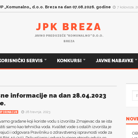
 JP „Komunalno„ d.o.o. Breza na dan 06.08.2026. godine
6 kolovoza, 
JPK BREZA
JAVNO PREDUZEĆE "KOMUNALNO" D.O.O.
BREZA
KORISNIČKI SERVIS
KONKURSI
JAVNE NABAVKE
sne informacije na dan 28.04.2023
e.
28 travnja, 2023
NFORMACIJE
NOVE
amo građane koji koriste vodu s izvorišta Zmajevac da se ista
titi samo kao tehnička voda. Kvalitet vode s ostalih izvorišta je
ajući i odgovara Pravilniku o zdravstvenoj ispravnosti vode za
OB
list BiH 40/10). Prikupljanje i odvoz kućnog otpada odvija se