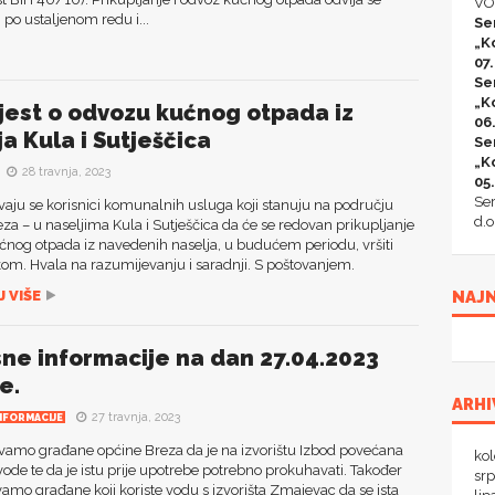
VO
po ustaljenom redu i...
Se
„K
07
Se
„K
jest o odvozu kućnog otpada iz
06
a Kula i Sutješčica
Se
„K
28 travnja, 2023
05
Ser
aju se korisnici komunalnih usluga koji stanuju na području
d.o
za – u naseljima Kula i Sutješčica da će se redovan prikupljanje
ćnog otpada iz navedenih naselja, u budućem periodu, vršiti
om. Hvala na razumijevanju i saradnji. S poštovanjem.
 VIŠE
NAJN
sne informacije na dan 27.04.2023
e.
ARHI
27 travnja, 2023
NFORMACIJE
vamo građane općine Breza da je na izvorištu Izbod povećana
ko
de te da je istu prije upotrebe potrebno prokuhavati. Također
sr
amo građane koji koriste vodu s izvorišta Zmajevac da se ista