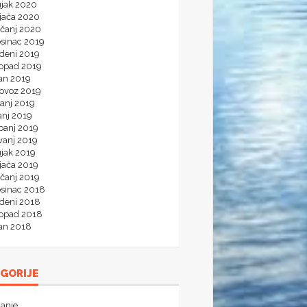
ujak 2020
ljača 2020
ečanj 2020
osinac 2019
udeni 2019
topad 2019
jan 2019
lovoz 2019
panj 2019
anj 2019
banj 2019
vanj 2019
ujak 2019
jača 2019
ečanj 2019
osinac 2018
udeni 2018
topad 2018
jan 2018
GORIJE
janje