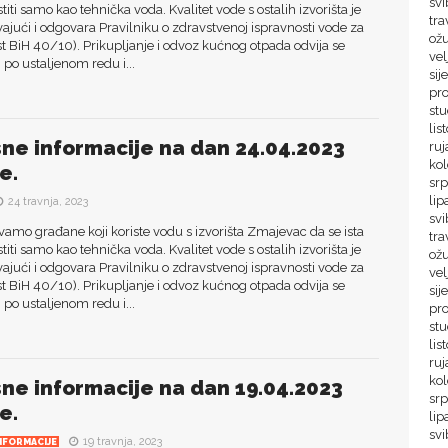
svi
titi samo kao tehnička voda. Kvalitet vode s ostalih izvorišta je
tra
ajući i odgovara Pravilniku o zdravstvenoj ispravnosti vode za
ož
list BiH 40/10). Prikupljanje i odvoz kućnog otpada odvija se
vel
po ustaljenom redu i...
sij
pr
st
lis
sne informacije na dan 24.04.2023
ru
ko
e.
sr
lip
24 travnja, 2023
svi
amo građane koji koriste vodu s izvorišta Zmajevac da se ista
tra
titi samo kao tehnička voda. Kvalitet vode s ostalih izvorišta je
ož
ajući i odgovara Pravilniku o zdravstvenoj ispravnosti vode za
vel
list BiH 40/10). Prikupljanje i odvoz kućnog otpada odvija se
sij
po ustaljenom redu i...
pr
st
lis
ru
ko
sne informacije na dan 19.04.2023
sr
e.
lip
svi
19 travnja, 2023
NFORMACIJE