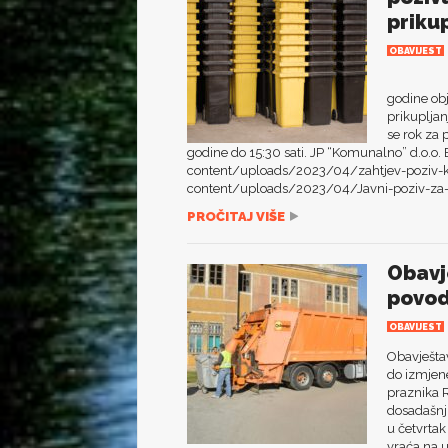
priku
OBAVIJEST
Javno pr
godine obj
prikuplja
se rok za 
godine do 15:30 sati. JP “Komunalno” d.o.o.
content/uploads/2023/04/zahtjev-poziv-k
content/uploads/2023/04/Javni-poziv-za-k
PROČITAJ VIŠE
Obavj
povo
OBAVIJEST
Obavješta
do izmjen
praznika 
dosadašnj
u četvrta
vraća na us