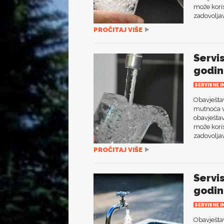
može koris
zadovoljav
PROČITAJ VIŠE
Servi
godin
SERVISNE I
Obavješta
mutnoća vo
obavještav
može koris
zadovoljav
PROČITAJ VIŠE
Servi
godin
SERVISNE I
Obavještav