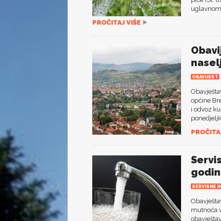
uglavnom 
PROČITAJ VIŠE
Obavi
naselj
OBAVIJEST
Obavještav
općine Bre
i odvoz ku
ponedjeljk
PROČITAJ
Servi
godin
SERVISNE I
Obavješta
mutnoća vo
obavještav