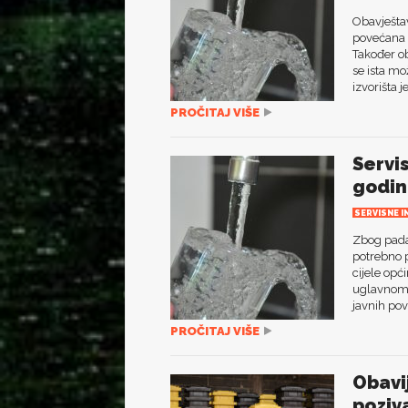
Obavješta
povećana m
Također ob
se ista mo
izvorišta 
PROČITAJ VIŠE
Servi
godin
SERVISNE I
Zbog pada
potrebno 
cijele opć
uglavnom p
javnih pov
PROČITAJ VIŠE
Obavi
poziv