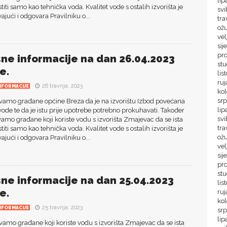
lip
titi samo kao tehnička voda. Kvalitet vode s ostalih izvorišta je
sv
ajući i odgovara Pravilniku o...
tra
ož
ve
sij
pr
sne informacije na dan 26.04.2023
st
e.
lis
ru
26 travnja, 2023
NFORMACIJE
ko
sr
vamo građane općine Breza da je na izvorištu Izbod povećana
lip
de te da je istu prije upotrebe potrebno prokuhavati. Također
svi
amo građane koji koriste vodu s izvorišta Zmajevac da se ista
tra
titi samo kao tehnička voda. Kvalitet vode s ostalih izvorišta je
ož
ajući i odgovara Pravilniku o...
vel
sij
pr
st
sne informacije na dan 25.04.2023
lis
e.
ru
ko
25 travnja, 2023
NFORMACIJE
sr
lip
amo građane koji koriste vodu s izvorišta Zmajevac da se ista