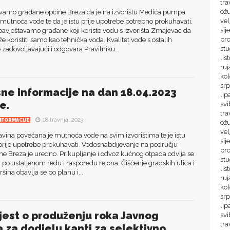
tra
ož
vamo građane općine Breza da je na izvorištu Medića pumpa
vel
utnoća vode te da je istu prije upotrebe potrebno prokuhavati.
sij
avještavamo građane koji koriste vodu s izvorišta Zmajevac da
pr
že koristiti samo kao tehnička voda. Kvalitet vode s ostalih
stu
je zadovoljavajući i odgovara Pravilniku...
lis
ruj
ko
srp
sne informacije na dan 18.04.2023
lip
e.
svi
tra
18 travnja, 2023
NFORMACIJE
ož
vel
vina povećana je mutnoća vode na svim izvorištima te je istu
sij
prije upotrebe prokuhavati. Vodosnabdijevanje na području
pr
ine Breza je uredno. Prikupljanje i odvoz kućnog otpada odvija se
st
o ustaljenom redu i rasporedu rejona. Čišćenje gradskih ulica i
lis
ršina obavlja se po planu i...
ru
ko
sr
lip
jest o produženju roka Javnog
sv
tra
a za dodjelu kanti za selektivno