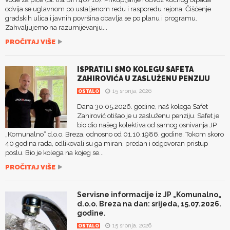
odvija se uglavnom po ustaljenom redu i rasporedu rejona. Čišćenje
gradskih ulica i javnih površina obavlja se po planu i programu.
Zahvaljujemo na razumijevanju...
PROČITAJ VIŠE
ISPRATILI SMO KOLEGU SAFETA
ZAHIROVIĆA U ZASLUŽENU PENZIJU
15 srpnja, 2026
OSTALO
Dana 30.05.2026. godine, naš kolega Safet
Zahirović otišao je u zasluženu penziju. Safet je
bio dio našeg kolektiva od samog osnivanja JP
„Komunalno“ d.o.o. Breza, odnosno od 01.10.1986. godine. Tokom skoro
40 godina rada, odlikovali su ga miran, predan i odgovoran pristup
poslu. Bio je kolega na kojeg se...
PROČITAJ VIŠE
Servisne informacije iz JP „Komunalno„
d.o.o. Breza na dan: srijeda, 15.07.2026.
godine.
15 srpnja, 2026
OSTALO