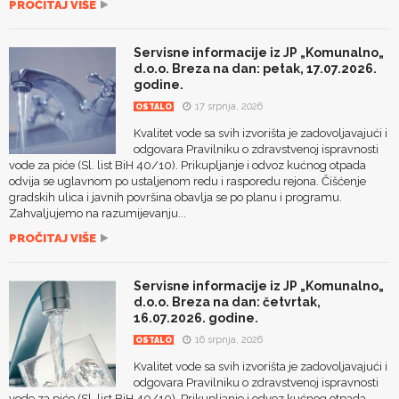
PROČITAJ VIŠE
Servisne informacije iz JP „Komunalno„
d.o.o. Breza na dan: petak, 17.07.2026.
godine.
17 srpnja, 2026
OSTALO
Kvalitet vode sa svih izvorišta je zadovoljavajući i
odgovara Pravilniku o zdravstvenoj ispravnosti
vode za piće (Sl. list BiH 40/10). Prikupljanje i odvoz kućnog otpada
odvija se uglavnom po ustaljenom redu i rasporedu rejona. Čišćenje
gradskih ulica i javnih površina obavlja se po planu i programu.
Zahvaljujemo na razumijevanju...
PROČITAJ VIŠE
Servisne informacije iz JP „Komunalno„
d.o.o. Breza na dan: četvrtak,
16.07.2026. godine.
16 srpnja, 2026
OSTALO
Kvalitet vode sa svih izvorišta je zadovoljavajući i
odgovara Pravilniku o zdravstvenoj ispravnosti
vode za piće (Sl. list BiH 40/10). Prikupljanje i odvoz kućnog otpada