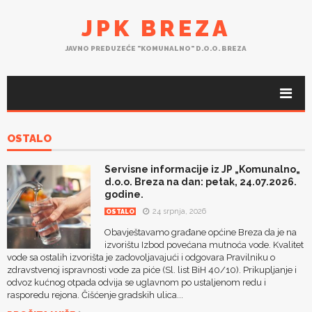
JPK BREZA
JAVNO PREDUZEĆE "KOMUNALNO" D.O.O. BREZA
OSTALO
Servisne informacije iz JP „Komunalno„
d.o.o. Breza na dan: petak, 24.07.2026.
godine.
24 srpnja, 2026
OSTALO
Obavještavamo građane općine Breza da je na
izvorištu Izbod povećana mutnoća vode. Kvalitet
vode sa ostalih izvorišta je zadovoljavajući i odgovara Pravilniku o
zdravstvenoj ispravnosti vode za piće (Sl. list BiH 40/10). Prikupljanje i
odvoz kućnog otpada odvija se uglavnom po ustaljenom redu i
rasporedu rejona. Čišćenje gradskih ulica...