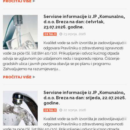
PROČITAJ VIŠE
Servisne informacije iz JP „Komunalno„
d.o.o. Breza na dan: četvrtak,
23.07.2026. godine.
23 srpnja, 2026
OSTALO
Kvalitet vode sa svih izvorišta je zadovoljavajući i
odgovara Pravilniku o zdravstvenoj ispravnosti
vode za piće (Sl. list BiH 40/10). Prikupljanje i odvoz kućnog otpada
odvija se uglavnom po ustaljenom redu i rasporedu rejona. Čišćenje
gradskih ulica i javnih površina obavlja se po planu i programu.
Zahvaljujemo na razumijevanju...
PROČITAJ VIŠE
Servisne informacije iz JP „Komunalno„
d.o.o. Breza na dan: srijeda, 22.07.2026.
godine.
22 srpnja, 2026
OSTALO
Kvalitet vode sa svih izvorišta je zadovoljavajući i
odgovara Pravilniku o zdravstvenoj ispravnosti
vode za piće (Sl. list BiH 40/10). Prikupljanje i odvoz kućnog otpada