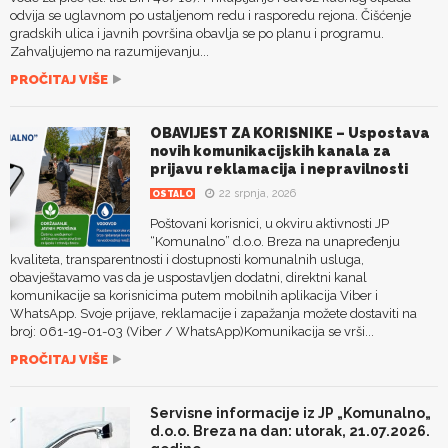
odvija se uglavnom po ustaljenom redu i rasporedu rejona. Čišćenje
gradskih ulica i javnih površina obavlja se po planu i programu.
Zahvaljujemo na razumijevanju...
PROČITAJ VIŠE
OBAVIJEST ZA KORISNIKE – Uspostava
novih komunikacijskih kanala za
prijavu reklamacija i nepravilnosti
22 srpnja, 2026
OSTALO
Poštovani korisnici, u okviru aktivnosti JP
“Komunalno” d.o.o. Breza na unapređenju
kvaliteta, transparentnosti i dostupnosti komunalnih usluga,
obavještavamo vas da je uspostavljen dodatni, direktni kanal
komunikacije sa korisnicima putem mobilnih aplikacija Viber i
WhatsApp. Svoje prijave, reklamacije i zapažanja možete dostaviti na
broj: 061-19-01-03 (Viber / WhatsApp)Komunikacija se vrši...
PROČITAJ VIŠE
Servisne informacije iz JP „Komunalno„
d.o.o. Breza na dan: utorak, 21.07.2026.