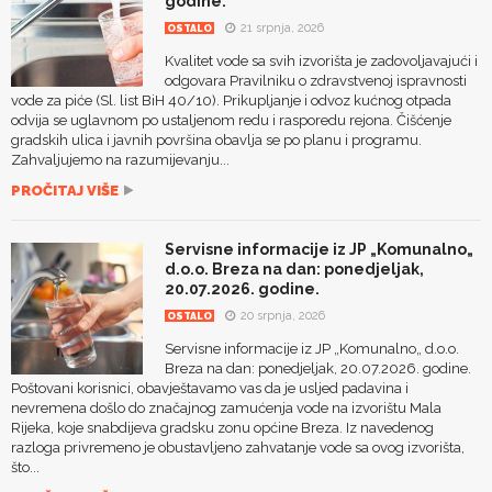
godine.
21 srpnja, 2026
OSTALO
Kvalitet vode sa svih izvorišta je zadovoljavajući i
odgovara Pravilniku o zdravstvenoj ispravnosti
vode za piće (Sl. list BiH 40/10). Prikupljanje i odvoz kućnog otpada
odvija se uglavnom po ustaljenom redu i rasporedu rejona. Čišćenje
gradskih ulica i javnih površina obavlja se po planu i programu.
Zahvaljujemo na razumijevanju...
PROČITAJ VIŠE
Servisne informacije iz JP „Komunalno„
d.o.o. Breza na dan: ponedjeljak,
20.07.2026. godine.
20 srpnja, 2026
OSTALO
Servisne informacije iz JP „Komunalno„ d.o.o.
Breza na dan: ponedjeljak, 20.07.2026. godine.
Poštovani korisnici, obavještavamo vas da je usljed padavina i
nevremena došlo do značajnog zamućenja vode na izvorištu Mala
Rijeka, koje snabdijeva gradsku zonu općine Breza. Iz navedenog
razloga privremeno je obustavljeno zahvatanje vode sa ovog izvorišta,
što...